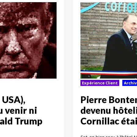
Expérience Client
Archiv
s USA),
Pierre Bontem
 venir ni
devenu hôteli
nald Trump
Cornillac éta