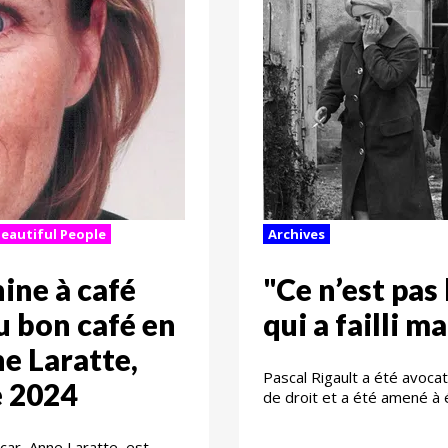
Beautiful People
Archives
ine à café
"Ce n’est pas
u bon café en
qui a failli m
ne Laratte,
Pascal Rigault a été avoca
e 2024
de droit et a été amené à é
car, Anne Laratte, est