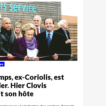
es
ps, ex-Coriolis, est
er. Hier Clovis
it son hôte