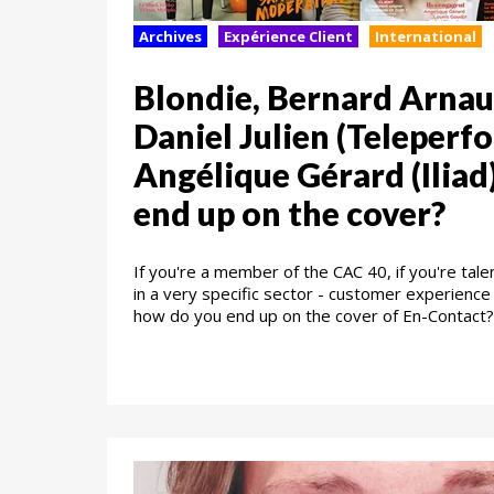
Archives
Expérience Client
International
Blondie, Bernard Arnau
Daniel Julien (Teleperf
Angélique Gérard (Iliad
end up on the cover?
If you're a member of the CAC 40, if you're tal
in a very specific sector - customer experience
how do you end up on the cover of En-Contact