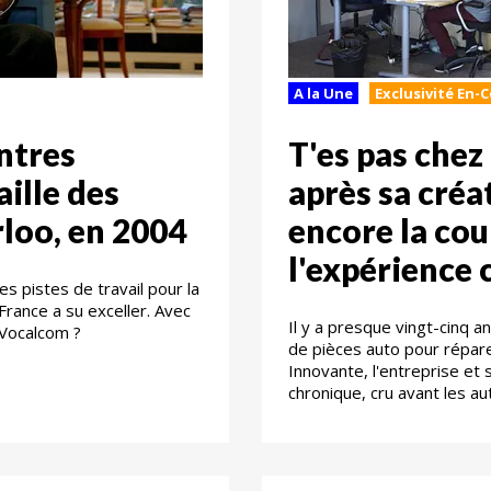
A la Une
Exclusivité En-
entres
T'es pas chez
aille des
après sa créa
rloo, en 2004
encore la cou
l'expérience c
s pistes de travail pour la
a France a su exceller. Avec
Il y a presque vingt-cinq a
 Vocalcom ?
de pièces auto pour répare
Innovante, l'entreprise et 
chronique, cru avant les aut