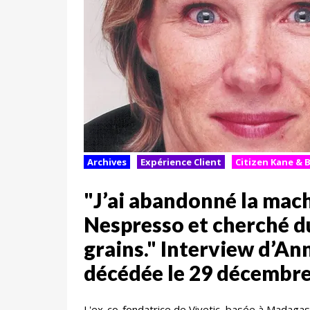
Archives
Expérience Client
Citizen Kane & 
"J’ai abandonné la mach
Nespresso et cherché d
grains." Interview d’An
décédée le 29 décembr
L'ex-co-fondatrice de Vivetic, basée à Madagas