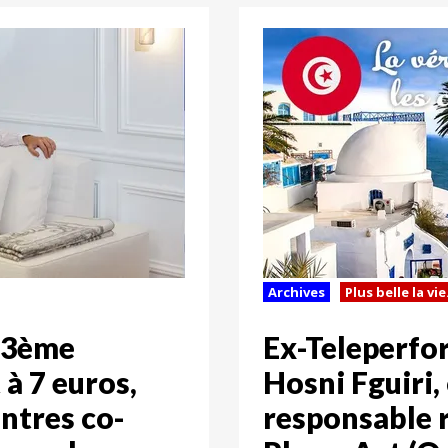
Archives
Plus belle la vie.
, 3ème
Ex-Teleperfo
 à 7 euros,
Hosni Fguiri
ontres co-
responsable r