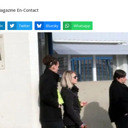
 Magazine En-Contact
LinkedIn
Twitter
Bluesky
W