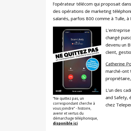
l’opérateur télécom qui proposait dans
des opérations de marketing téléphoni
salariés, parfois 800 comme à Tulle, à
L’entreprise 
changé puisq
devenu un BP
client, gest
Catherine P
marché-ont t
propriétaire
L’un des cad
and Safety, 
“Ne quittez pas, un
correspondant cherche à
chez Telepe
vous joindre” - histoire,
avenir et vertus du
démarchage téléphonique,
disponible ici