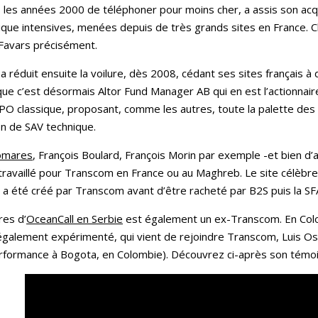
 les années 2000 de téléphoner pour moins cher, a assis son acqu
que intensives, menées depuis de très grands sites en France. Ch
 Favars précisément.
a réduit ensuite la voilure, dès 2008, cédant ses sites français à 
ue c’est désormais Altor Fund Manager AB qui en est l’actionnair
O classique, proposant, comme les autres, toute la palette des se
ion de SAV technique.
omares
, François Boulard, François Morin par exemple -et bien d’a
ravaillé pour Transcom en France ou au Maghreb. Le site célèbr
, a été créé par Transcom avant d’être racheté par B2S puis la S
res d’
OceanCall en Serbie
est également un ex-Transcom. En Colom
également expérimenté, qui vient de rejoindre Transcom, Luis Oso
rformance à Bogota, en Colombie). Découvrez ci-après son témo