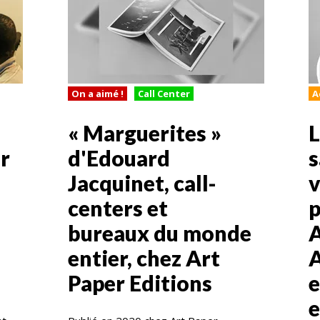
On a aimé !
Call Center
A
« Marguerites »
L
r
d'Edouard
s
Jacquinet, call-
v
centers et
p
bureaux du monde
A
entier, chez Art
A
Paper Editions
e
e