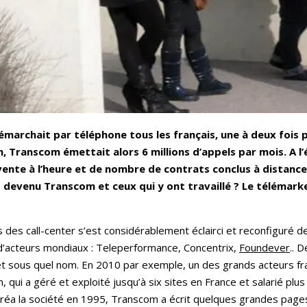
émarchait par téléphone tous les français, une à deux fois
in, Transcom émettait alors 6 millions d’appels par mois. A l
vente à l’heure et de nombre de contrats conclus à distanc
 devenu Transcom et ceux qui y ont travaillé ? Le télémarket
des call-center s’est considérablement éclairci et reconfiguré de
’acteurs mondiaux : Teleperformance, Concentrix,
Foundever
.. 
uoi et sous quel nom. En 2010 par exemple, un des grands acteurs 
, qui a géré et exploité jusqu’à six sites en France et salarié p
i créa la société en 1995, Transcom a écrit quelques grandes page