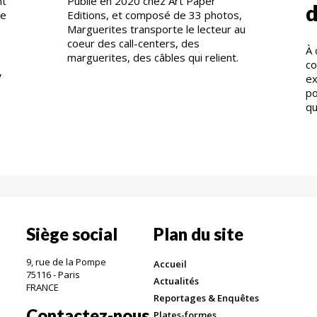
nt
Publié en 2020 chez Art Paper
d
re
Editions, et composé de 33 photos,
Marguerites transporte le lecteur au
coeur des call-centers, des
À 
marguerites, des câbles qui relient.
co
,
e
po
qu
Siège social
Plan du site
9, rue de la Pompe
Accueil
75116 - Paris
Actualités
FRANCE
Reportages & Enquêtes
Contactez-nous
Plates-formes