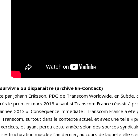
survivre ou disparaître (archive En-Contact)
ce par Johann Eriksson, PDG de Transcom Worldwide, en Suède, qu’
rès le premier mars 2013 « sauf si Transcom France réussit à prouv
 de l’année 2013 ». Conséquence immédiate : Transcom France a ét
e à Transcom, surtout dans le contexte actuel, et avec une telle « 
 exercices, et ayant perdu cette année selon des sources syndicale
estructuration musclée l’an dernier, au cours de laquelle elle s'