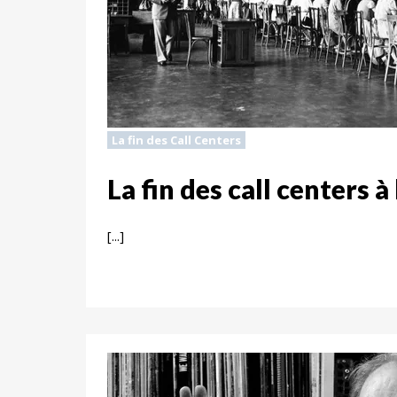
La fin des Call Centers
La fin des call centers à
[...]