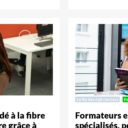
La fin des Call Centers
F
dé à la fibre
Formateurs et
re grâce à
spécialisés, p