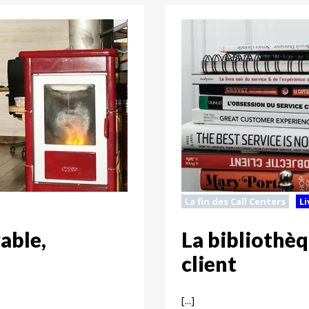
La fin des Call Centers
Li
able,
La bibliothèq
client
[...]