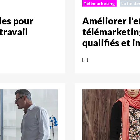
Télémarketing
La fin de
iles pour
Améliorer l'e
étravail
télémarketin
qualifiés et 
[...]