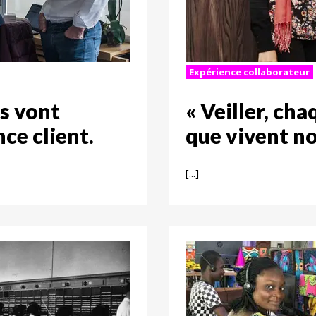
Expérience collaborateur
ts vont
« Veiller, cha
ce client.
que vivent no
[...]