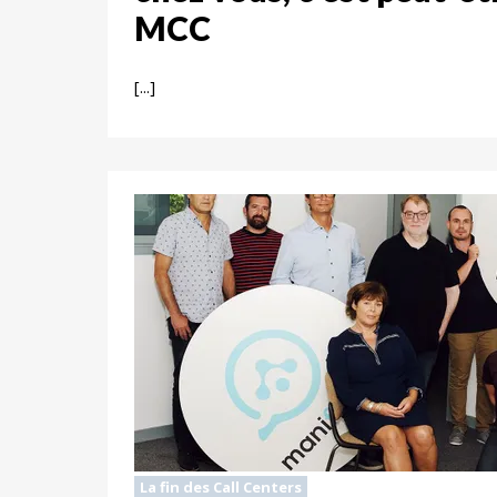
MCC
[...]
La fin des Call Centers