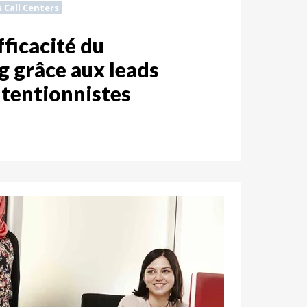
s Call Centers
fficacité du
g grâce aux leads
intentionnistes