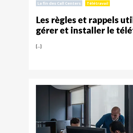
La fin des Call Centers
Télétravail
Les règles et rappels ut
gérer et installer le tél
[...]