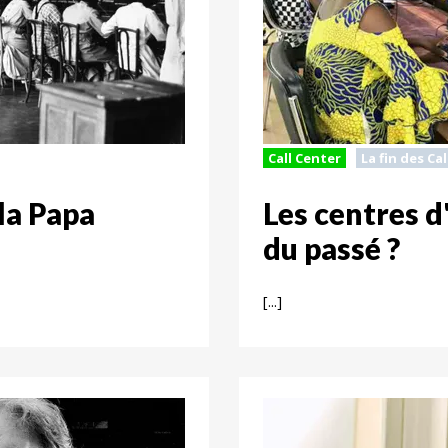
Call Center
La fin des Ca
 la Papa
Les centres d
du passé ?
[...]