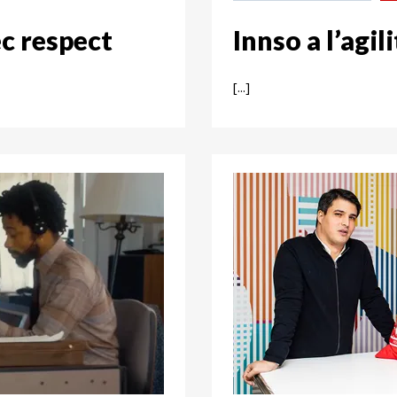
ec respect
Innso a l’agi
[...]