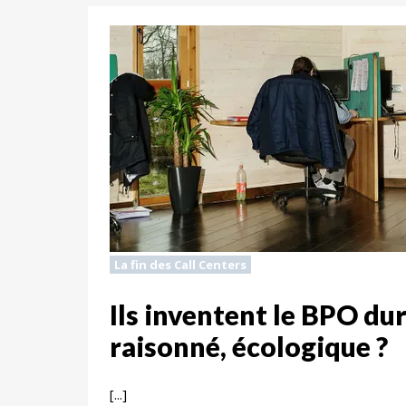
La fin des Call Centers
Ils inventent le BPO dur
raisonné, écologique ?
[...]