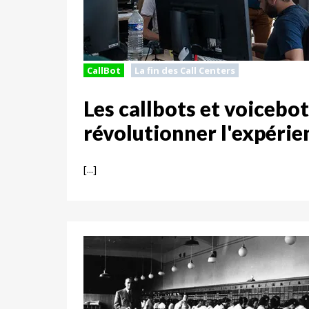
CallBot
La fin des Call Centers
Les callbots et voicebo
révolutionner l'expérien
[...]