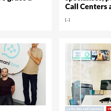
Call Centers 
[...]
La fin des Call Centers
C