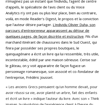
n'imaginez pas un instant que l'individu, l'agent de centre
d'appels, le spécialiste de l'avis client ou du Voice
Analytics n'y ont pas ou plus leur place, bien au contraire,
voilà, en mode Reader's Digest, le propos et la conviction
que l'auteur désire partager.
L'individu Olivier Duha, son
parcours d'entrepreneur apparaissent au détour de
quelques pages, de façon discrète et instructive
. Fils d'un
marchand itinérant de chaussures dans le Sud Ouest, qui
finira par posséder ses propres boutiques, le
quinquagénaire a écrit un livre qui lui ressemble, très utile,
incontestable, édité par une maison sérieuse. Cerise sur
le gâteau, on y voit apparaitre de façon fugace un
personnage romanesque, son associé et co-fondateur de
l'entreprise, Frédéric Jousset.
« Les anciens Grecs pensaient qu'un homme devait, pour
avoir réussi sa vie, avoir planté un arbre, fait des enfants
et écrit un livre » indique l'auteur du livre. Avec son « Think
Human, la révolution de l'expérience client à l'heure du