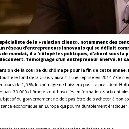
pécialiste de la «relation client», notamment des centres
 un réseau d’entrepreneurs innovants qui se définit co
de mandat, il a ‘côtoyé les politiques, d’abord sous la 
 a découvert. Témoignage d’un entrepreneur énervé. Et sa
ersion de la courbe du chômage pour la fin de cette année. 
touché le fond de la crise. y aura-t-il une reprise en 2014 ? Ce n’
entours de 1,5 %, le chômage ne baissera pas. Le président Holla
re part 30 000 chômeurs qui, basculés en formation, sortiront ai
s. L’bjectif du gouvernement ne doit pas être de s’acheter à bon 
issance économique en Europe qui pourra durablement éradiquer 
dérer la croissance comme un phénomène météorologique