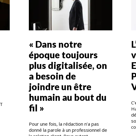
« Dans notre
L
époque toujours
v
plus digitalisée, on
a besoin de
joindre un être
V
humain au bout du
C’
T
fil »
Ha
dé
so
Pour une fois, la rédaction n’a pas
co
donné la parole à un professionnel de