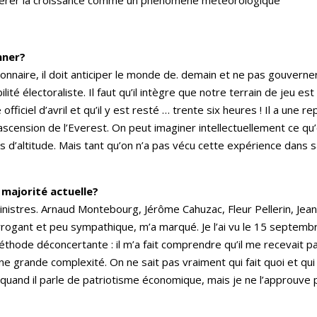
nner?
nnaire, il doit anticiper le monde de. demain et ne pas gouverne
ité électoraliste. Il faut qu’il intègre que notre terrain de jeu est
officiel d’avril et qu’il y est resté … trente six heures ! Il a une
ascension de l’Everest. On peut imaginer intellectuellement ce qu
res d’altitude. Mais tant qu’on n’a pas vécu cette expérience dans 
 majorité actuelle?
inistres. Arnaud Montebourg, Jérôme Cahuzac, Fleur Pellerin, Je
ogant et peu sympathique, m’a marqué. Je l’ai vu le 15 septembr
éthode déconcertante : il m’a fait comprendre qu’il me recevait par o
ne grande complexité. On ne sait pas vraiment qui fait quoi et qu
s quand il parle de patriotisme économique, mais je ne l’approuve