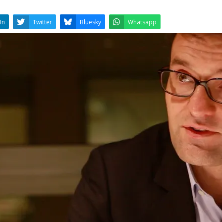
LinkedIn
Twitter
Bluesky
W