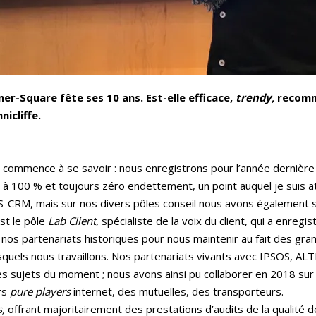
er-Square fête ses 10 ans. Est-elle efficace,
trendy,
recomm
icliffe.
 commence à se savoir : nous enregistrons pour l’année dernière
à 100 % et toujours zéro endettement, un point auquel je suis a
ROSS-CRM, mais sur nos divers pôles conseil nous avons également s
est le pôle
Lab Client,
spécialiste de la voix du client, qui a enreg
 nos partenariats historiques pour nous maintenir au fait des gr
squels nous travaillons. Nos partenariats vivants avec IPSOS, AL
s sujets du moment ; nous avons ainsi pu collaborer en 2018 sur
rs
pure players
internet, des mutuelles, des transporteurs.
,
offrant majoritairement des prestations d’audits de la qualité dé