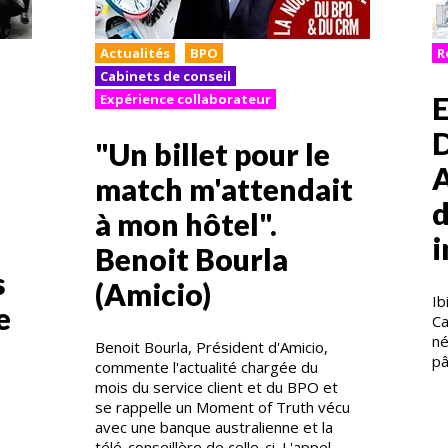
Actualités
BPO
R
Cabinets de conseil
E
Expérience collaborateur
D
"Un billet pour le
A
match m'attendait
à mon hôtel".
i
Benoit Bourla
s
(Amicio)
Ib
e
Ca
né
Benoit Bourla, Président d'Amicio,
pâ
commente l'actualité chargée du
mois du service client et du BPO et
s
se rappelle un Moment of Truth vécu
avec une banque australienne et la
télé-conseillère de celle-ci. L'appel