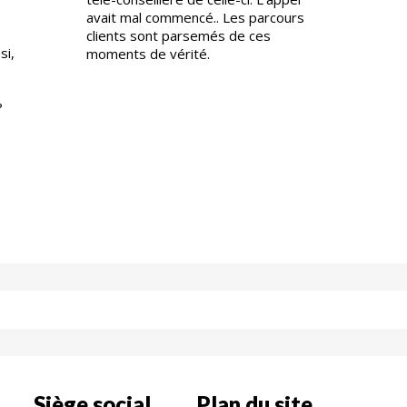
avait mal commencé.. Les parcours
clients sont parsemés de ces
si,
moments de vérité.
,
?
Siège social
Plan du site