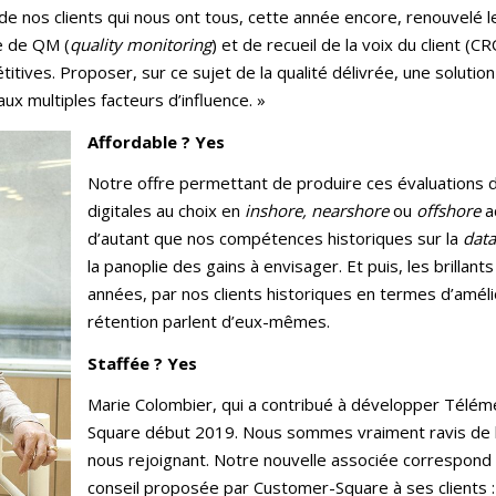
de nos clients qui nous ont tous, cette année encore, renouvelé leu
e de QM (
quality monitoring
) et de recueil de la voix du client 
itives. Proposer, sur ce sujet de la qualité délivrée, une soluti
ux multiples facteurs d’influence. »
Affordable ? Yes
Notre offre permettant de produire ces évaluations d
digitales au choix en
inshore, nearshore
ou
offshore
a
d’autant que nos compétences historiques sur la
data
la panoplie des gains à envisager. Et puis, les brillan
années, par nos clients historiques en termes d’amélio
rétention parlent d’eux-mêmes.
Staffée ? Yes
Marie Colombier, qui a contribué à développer Télémét
Square début 2019. Nous sommes vraiment ravis de la
nous rejoignant. Notre nouvelle associée correspond tou
conseil proposée par Customer-Square à ses clients 