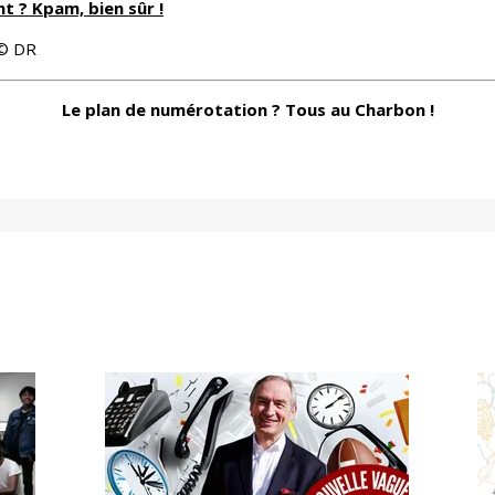
nt ? Kpam, bien sûr !
 © DR
Le plan de numérotation ? Tous au Charbon !