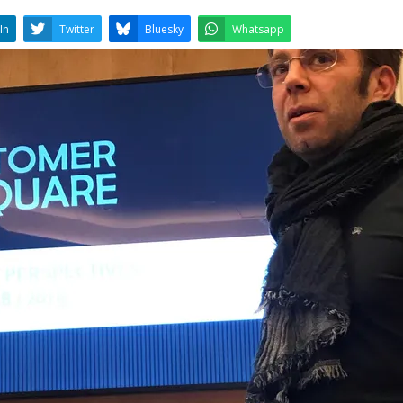
LinkedIn
Twitter
Bluesky
W