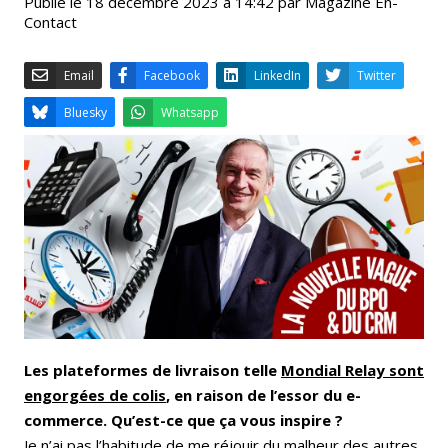
Publié le 18 décembre 2023 à 14:42 par Magazine En-
Contact
Email
Facebook
LinkedIn
Bluesky
Whatsapp
Les plateformes de livraison telle
Mondial Relay sont
engorgées de colis
, en raison de l’essor du e-
commerce. Qu’est-ce que ça vous inspire ?
Je n’ai pas l’habitude de me réjouir du malheur des autres