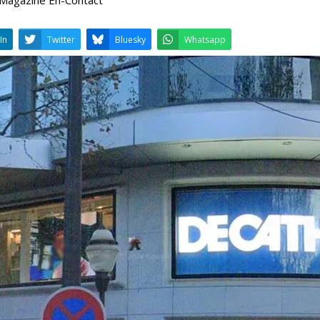
LinkedIn
Twitter
Bluesky
W