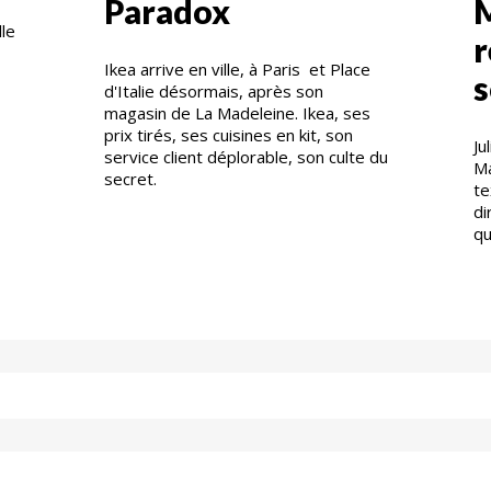
Paradox
M
lle
r
Ikea arrive en ville, à Paris et Place
s
d'Italie désormais, après son
magasin de La Madeleine. Ikea, ses
prix tirés, ses cuisines en kit, son
Ju
service client déplorable, son culte du
Ma
secret.
te
di
qui