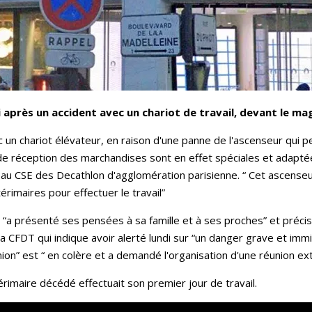
 après un accident avec un chariot de travail, devant le ma
 un chariot élévateur, en raison d'une panne de l'ascenseur qui
e réception des marchandises sont en effet spéciales et adaptées
u CSE des Decathlon d'agglomération parisienne. “ Cet ascenseur 
érimaires pour effectuer le travail”
, “a présenté ses pensées à sa famille et à ses proches” et préci
La CFDT qui indique avoir alerté lundi sur “un danger grave et imm
” est “ en colère et a demandé l'organisation d'une réunion ext
térimaire décédé effectuait son premier jour de travail.