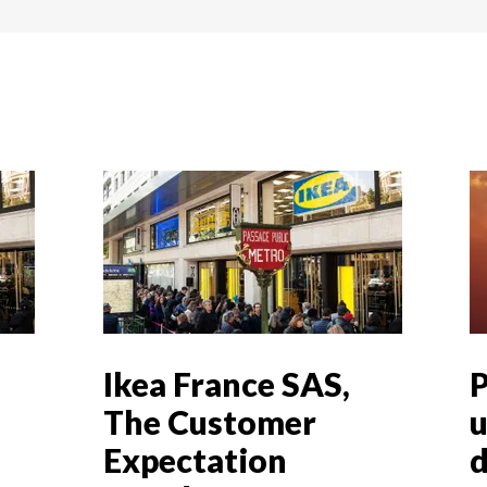
Ikea France SAS,
P
The Customer
u
Expectation
d