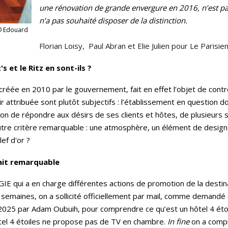
une rénovation de grande envergure en 2016, n’est pa
n’a pas souhaité disposer de la distinction.
 © Edouard
Florian Loisy, Paul Abran et Elie Julien pour Le Parisie
s et le Ritz en sont-ils ?
té créée en 2010 par le gouvernement, fait en effet l’objet de co
ir attribuée sont plutôt subjectifs : l’établissement en question 
n de répondre aux désirs de ses clients et hôtes, de plusieurs sui
autre critère remarquable : une atmosphère, un élément de design,
ef d'or ?
fait remarquable
n GIE qui a en charge différentes actions de promotion de la dest
ues semaines, on a sollicité officiellement par mail, comme demand
 2025 par Adam Oubuih, pour comprendre ce qu’est un hôtel 4 éto
tel 4 étoiles ne propose pas de TV en chambre.
In fine
on a compri