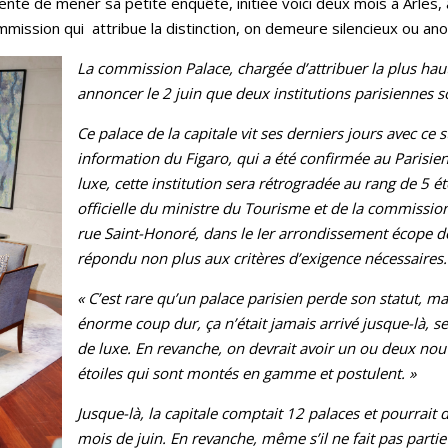
tenté de mener sa petite enquête, initiée voici deux mois à Arles,
mission qui attribue la distinction, on demeure silencieux ou an
La commission Palace, chargée d’attribuer la plus haute
annoncer le 2 juin que deux institutions parisiennes s
Ce palace de la capitale vit ses derniers jours avec ce 
information du Figaro, qui a été confirmée au Parisien 
luxe, cette institution sera rétrogradée au rang de 5 éto
officielle du ministre du Tourisme et de la commission
rue Saint-Honoré, dans le Ier arrondissement écope d
répondu non plus aux critères d’exigence nécessaires.
« C’est rare qu’un palace parisien perde son statut, m
énorme coup dur, ça n’était jamais arrivé jusque-là, se
de luxe. En revanche, on devrait avoir un ou deux nou
étoiles qui sont montés en gamme et postulent. »
Jusque-là, la capitale comptait 12 palaces et pourrait
mois de juin. En revanche, même s’il ne fait pas partie de