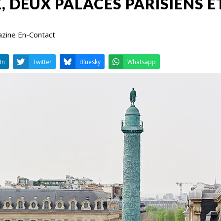
 DEUX PALACES PARISIENS 
azine En-Contact
LinkedIn
Twitter
Bluesky
W