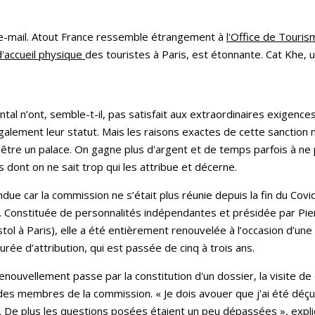
 e-mail. Atout France ressemble étrangement à
l'Office de Touris
 d'accueil physique
des touristes à Paris, est étonnante. Cat Khe, u
al n’ont, semble-t-il, pas satisfait aux extraordinaires exigenc
également leur statut. Mais les raisons exactes de cette sanction n
ns être un palace. On gagne plus d'argent et de temps parfois à ne 
 dont on ne sait trop qui les attribue et décerne.
ndue car la commission ne s’était plus réunie depuis la fin du Covid
le. Constituée de personnalités indépendantes et présidée par Pie
tol à Paris), elle a été entièrement renouvelée à l’occasion d’une 
urée d’attribution, qui est passée de cinq à trois ans.
enouvellement passe par la constitution d'un dossier, la visite
n des membres de la commission. « Je dois avouer que j'ai été déçu
e plus les questions posées étaient un peu dépassées », expliqu