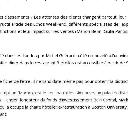
 classements ? Les attentes des clients changent partout, leur d
ructif
article des Echos Week-end,
différents spécialistes de l'exp
tinctions et leur impact sur les ventes (Marion Beilin, Giulia Pano
éé dans les Landes par Michel Guérard a été renouvelé à l'unanimit
nuit + dîner dans le restaurant 3 étoiles est accessible à partir d
e fiche de l'être : il ne candidate même pas pour obtenir la distinc
pillon (Marne), est le seul parmi les six nouveaux palaces disti
: l
'ancien fondateur du fonds d'investissement Bain Capital, Ma
qui a occupé la chaire hôtellerie-restauration à Boston University
iant.