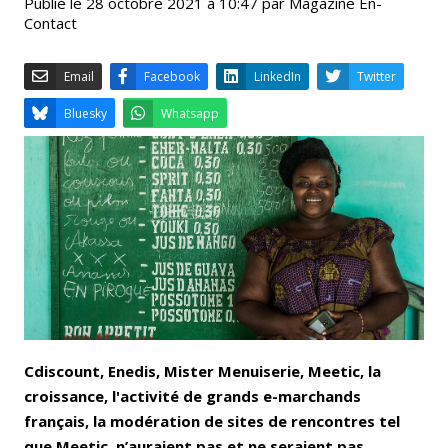
Publié le 28 octobre 2021 à 10:47 par Magazine En-
Contact
Email
Facebook
LinkedIn
Bluesky
Whatsapp
Cdiscount, Enedis, Mister Menuiserie, Meetic, la
croissance, l'activité de grands e-marchands
français, la modération de sites de rencontres tel
que Meetic, n’auraient pas et ne seraient pas