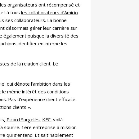
é, les organisateurs ont récompensé et
met à tous
les collaborateurs d’Amicio
us ses collaborateurs. La bonne
t désormais gérer leur carrière sur
gne également puisque la diversité des
chions identifier en interne les
es de la relation client. Le
gie, qui dénote l’ambition dans les
ec le même intérêt des conditions
ns. Pas d’expérience client efficace
ions clients ».
ais,
Picard Surgelés
,
KFC
, voilà
 sourire. 1ère entreprise à mission
vre qui s’entend. Et sait habilement