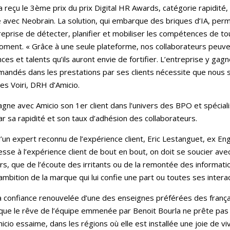
 a reçu le 3ème prix du prix Digital HR Awards, catégorie rapidit
iée avec Neobrain. La solution, qui embarque des briques d’IA, per
reprise de détecter, planifier et mobiliser les compétences de to
ment. « Grâce à une seule plateforme, nos collaborateurs peuven
nces et talents qu’ils auront envie de fortifier. L’entreprise y ga
emandés dans les prestations par ses clients nécessite que nous sa
es Voiri, DRH d’Amicio.
e avec Amicio son 1er client dans l’univers des BPO et spécialist
r sa rapidité et son taux d’adhésion des collaborateurs.
 d’un expert reconnu de l’expérience client, Eric Lestanguet, ex En
resse à l’expérience client de bout en bout, on doit se soucier av
s, que de l’écoute des irritants ou de la remontée des informatio
bition de la marque qui lui confie une part ou toutes ses interact
 la confiance renouvelée d’une des enseignes préférées des franç
ue le rêve de l’équipe emmenée par Benoit Bourla ne prête pas à
icio essaime, dans les régions où elle est installée une joie de vi