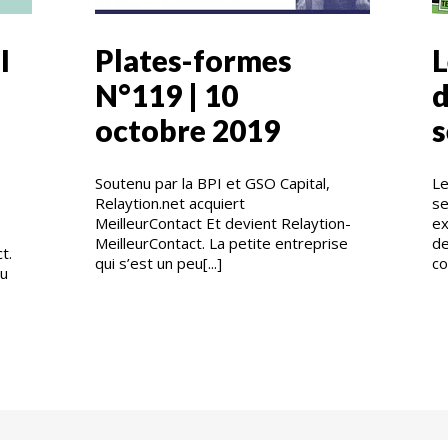
I
Plates-formes
L
N°119 | 10
d
octobre 2019
s
Soutenu par la BPI et GSO Capital,
Le
Relaytion.net acquiert
se
MeilleurContact Et devient Relaytion-
ex
MeilleurContact. La petite entreprise
de
t.
qui s’est un peu[...]
co
eu