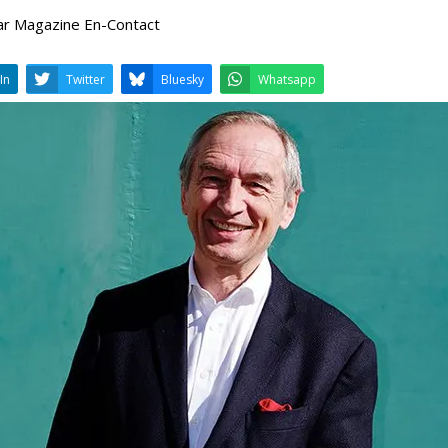
ar Magazine En-Contact
LinkedIn
Twitter
Bluesky
W