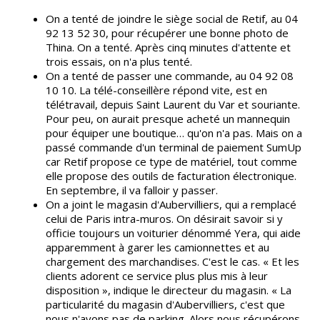
On a tenté de joindre le siège social de Retif, au 04
92 13 52 30, pour récupérer une bonne photo de
Thina. On a tenté. Après cinq minutes d'attente et
trois essais, on n'a plus tenté.
On a tenté de passer une commande, au 04 92 08
10 10. La télé-conseillère répond vite, est en
télétravail, depuis Saint Laurent du Var et souriante.
Pour peu, on aurait presque acheté un mannequin
pour équiper une boutique… qu'on n'a pas. Mais on a
passé commande d'un terminal de paiement SumUp
car Retif propose ce type de matériel, tout comme
elle propose des outils de facturation électronique.
En septembre, il va falloir y passer.
On a joint le magasin d'Aubervilliers, qui a remplacé
celui de Paris intra-muros. On désirait savoir si y
officie toujours un voiturier dénommé Yera, qui aide
apparemment à garer les camionnettes et au
chargement des marchandises. C'est le cas. « Et les
clients adorent ce service plus plus mis à leur
disposition », indique le directeur du magasin. « La
particularité du magasin d'Aubervilliers, c'est que
nous n'avons pas de parking. Alors nous récupérons