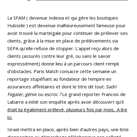
La SFAM ( devenue Indexia et qui gère les boutiques
Hubside ) est devenue malheureusement fameuse pour
avoir trouvé la martingale pour continuer de prélever ses
clients, grâce à la mise en place de prélèvements via
SEPA qu'elle refuse de stopper. L'appel reçu alors de
clients (assurés contre leur gré, ou sans le savoir
expressément) donne lieu à un parcours client rempli
d'obstacles. Paris Match consacre cette semaine un
reportage stupéfiant au fondateur de l'empire en
assurances affinitaires et dont le titre dit tout:
Sadri
Fegaier, génie ou escroc ?
Le grand reporter Francois de
Labarre a initié son enquête après avoir découvert qu'il
était lui également prélevé, plusieurs fois par mois.. A lire
ici.
Israel mettra en place, après bien d'autres pays, une liste
d'opposition au démarchage téléphonique non sollicité.