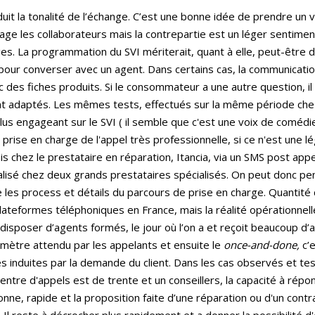
uit la tonalité de l’échange. C’est une bonne idée de prendre un v
 engage les collaborateurs mais la contrepartie est un léger senti
es. La programmation du SVI mériterait, quant à elle, peut-être 
n pour converser avec un agent. Dans certains cas, la communicat
des fiches produits. Si le consommateur a une autre question, il l
nt adaptés. Les mêmes tests, effectués sur la même période che
s engageant sur le SVI ( il semble que c'est une voix de comédie
ise en charge de l'appel très professionnelle, si ce n'est une lég
s chez le prestataire en réparation, Itancia, via un SMS post ap
sé chez deux grands prestataires spécialisés. On peut donc pense
e les process et détails du parcours de prise en charge. Quantit
plateformes téléphoniques en France, mais la réalité opérationnell
sposer d’agents formés, le jour où l’on a et reçoit beaucoup d’app
aramètre attendu par les appelants et ensuite le
once-and-done,
c’e
es induites par la demande du client. Dans les cas observés et te
centre d'appels est de trente et un conseillers, la capacité à rép
ne, rapide et la proposition faite d’une réparation ou d'un contra
 Il reste à décrocher plus rapidement et a donner la possibilité d