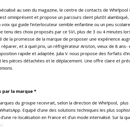
spécialisé au sein du magazine, le centre de contacts de Whirlpool s’
) est omniprésent et propose un parcours client plutôt alambiqué, 
a voix qui guide l’interlocuteur semble enfantine ou un peu scolaire 
ompte tenu des choix proposés par ce SVI, plus de 3 ou 4 minutes lo
gné de la promesse de la marque de proposer une expérience au
e réparer, et à quel prix, un réfrigérateur Ariston, vieux de 8 ans
oposition rapide et adaptée. Julia V. nous propose des forfaits d'
t les pièces détachées et le déplacement. Une offre claire et préc
enions.
s par la marque *
marques du groupe recevrait, selon la direction de Whirlpool, plu
l WhatsApp. Equipé d’une des solutions techniques les plus sophi
 d’une re-localisation en France et d’un mode internalisé. Sur la q
 :