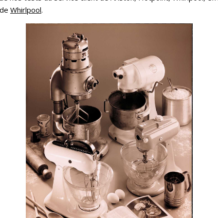
 de
Whirlpool
.