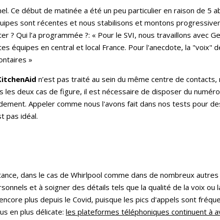
el. Ce début de matinée a été un peu particulier en raison de 5 
uipes sont récentes et nous stabilisons et montons progressive
enter ? Qui l’a programmée ?: « Pour le SVI, nous travaillons avec
 équipes en central et local France. Pour l'anecdote, la "voix" 
ontaires »
KitchenAid
n’est pas traité au sein du même centre de contacts, 
s les deux cas de figure, il est nécessaire de disposer du numéro
pidement. Appeler comme nous l'avons fait dans nos tests pour des 
st pas idéal.
distance, dans le cas de Whirlpool comme dans de nombreux autres 
rsonnels et à soigner des détails tels que la qualité de la voix ou
 encore plus depuis le Covid, puisque les pics d'appels sont fréque
us en plus délicate:
les plateformes téléphoniques continuent à av