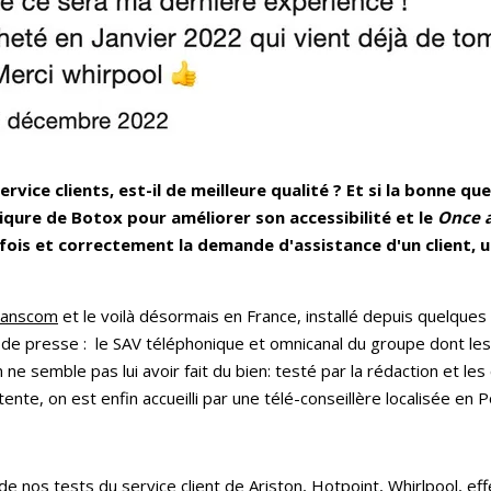
rvice clients, est-il de meilleure qualité ? Et si la bonne qu
iqure de Botox pour améliorer son accessibilité et le
Once 
 fois et correctement la demande d'assistance d'un client, u
ranscom
et le voilà désormais en France, installé depuis quelques
s de presse : le SAV téléphonique et omnicanal du groupe dont le
ne semble pas lui avoir fait du bien: testé par la rédaction et les 
tente, on est enfin accueilli par une télé-conseillère localisée en
de nos tests du service client de Ariston, Hotpoint, Whirlpool, ef