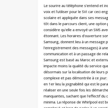
Le sourire au téléphone s’entend et ind
voix et l’utiliser pour le SVI car ceci
scolaire et appliquée dans ses messag
tôt dans le parcours client, une optio
considère qu'elle a envoyé un SMS avec 
étonnant. Les horaires d'ouverture so
Samsung, donnent lieu à un message plu
l'enregistrement des messages) à une pr
communication et à un passage de relai
Samsung est basé au Maroc et externali
impacte moins la qualité du service qu
désormais sur la localisation de leurs 
complexe et pas démontrée à ce jour: di
en 1er lieu la joignabilité qui est le p
réaliser en une seule fois les démarch
manquantes, sachant que l'effectif du 
minima. La réponse de Whirlpool est bon
compliqué et long de parler à un agent.