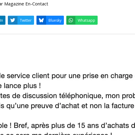
ar Magazine En-Contact
LinkedIn
Twitter
Bluesky
W