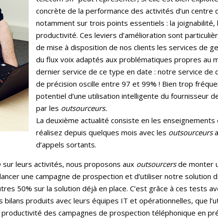
concrète de la performance des activités d’un centre d
notamment sur trois points essentiels : la joignabilité, 
productivité. Ces leviers d’amélioration sont particuli
de mise à disposition de nos clients les services de g
du flux voix adaptés aux problématiques propres au m
dernier service de ce type en date : notre service de
de précision oscille entre 97 et 99% ! Bien trop fré
potentiel d’une utilisation intelligente du fournisseur
par les
outsourceurs.
La deuxième actualité consiste en les enseignement
réalisez depuis quelques mois avec les
outsourceurs
d’appels sortants.
D sur leurs activités, nous proposons aux
outsourcers
de monter un
de lancer une campagne de prospection et d’utiliser notre solution
res 50% sur la solution déjà en place. C’est grâce à ces tests a
ilans produits avec leurs équipes IT et opérationnelles, que l’ut
roductivité des campagnes de prospection téléphonique en prédi