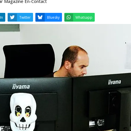
ar Magazine En-Contact
LinkedIn
Twitter
Bluesky
W