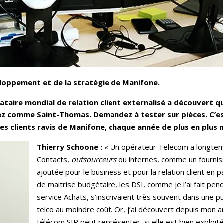
loppement et de la stratégie de Manifone.
ataire mondial de relation client externalisé a découvert 
yez comme Saint-Thomas. Demandez à tester sur pièces. C’es
s clients ravis de Manifone, chaque année de plus en plus
Thierry Schoone :
« Un opérateur Telecom a longtem
Contacts,
outsourceurs
ou internes, comme un fourniss
ajoutée pour le business et pour la relation client en pa
de maitrise budgétaire, les DSI, comme je l’ai fait pe
service Achats, s’inscrivaient très souvent dans une p
telco au moindre coût. Or, j’ai découvert depuis mon a
télécom SIP peut représenter, si elle est bien exploité