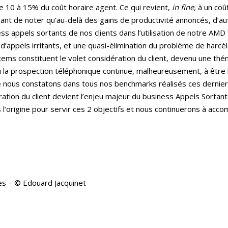
de 10 à 15% du coût horaire agent. Ce qui revient,
in fine,
à un coût
sant de noter qu’au-delà des gains de productivité annoncés, d’au
ss appels sortants de nos clients dans l’utilisation de notre AMD
d’appels irritants, et une quasi-élimination du problème de har
tems constituent le volet considération du client, devenu une thé
ù la prospection téléphonique continue, malheureusement, à être 
ue nous constatons dans tous nos benchmarks réalisés ces derniers
ration du client devient l’enjeu majeur du business Appels Sortan
 l’origine pour servir ces 2 objectifs et nous continuerons à acc
s – © Edouard Jacquinet