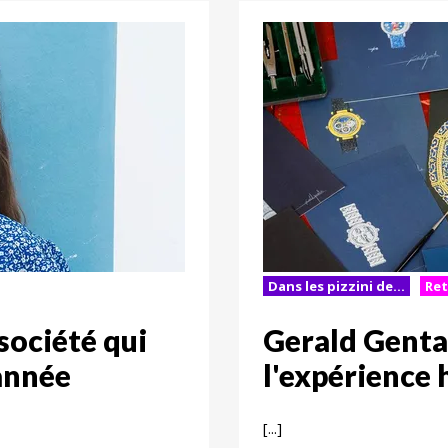
Dans les pizzini de...
Ret
société qui
Gerald Genta
année
l'expérience 
[...]