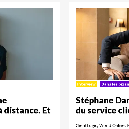
Interview
Dans les pizzin
ne
Stéphane Dan
 distance. Et
du service cli
ClientLogic, World Online, N