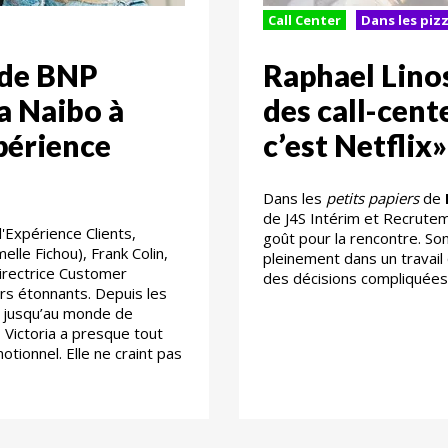
Call Center
Dans les pizz
 de BNP
Raphael Linos
ia Naibo à
des call-cent
périence
c’est Netflix»
Dans les
petits papiers
de
de J4S Intérim et Recrutem
'Expérience Clients,
goût pour la rencontre. Son
lle Fichou), Frank Colin,
pleinement dans un travail 
 Directrice Customer
des décisions compliquées
rs étonnants. Depuis les
c jusqu’au monde de
Victoria a presque tout
otionnel. Elle ne craint pas