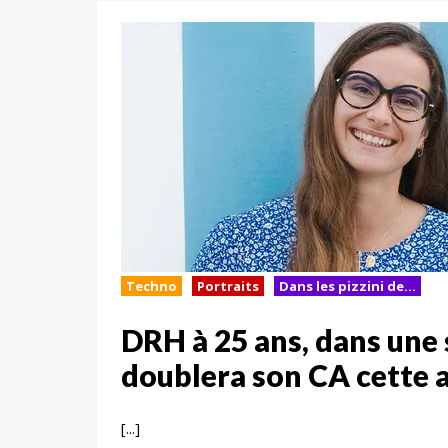
Techno
Portraits
Dans les pizzini de...
DRH à 25 ans, dans une 
doublera son CA cette 
[...]