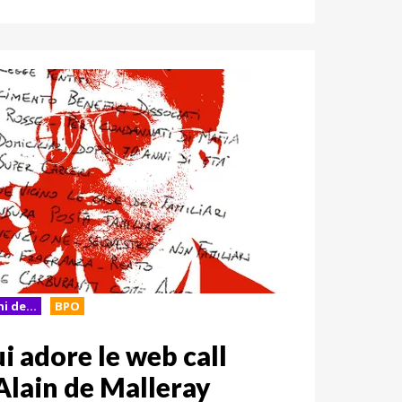
i de...
BPO
ui adore le web call
Alain de Malleray