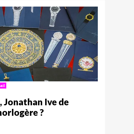
ail
, Jonathan Ive de
horlogère ?