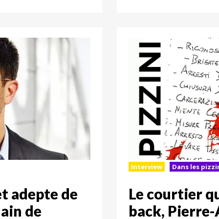
Interview
Dans les pizzin
et adepte de
Le courtier q
lain de
back, Pierre-