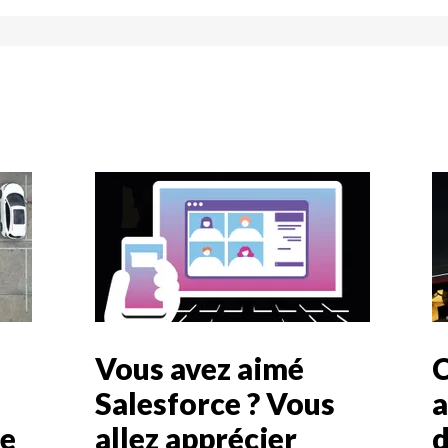
Vous avez aimé
C
Salesforce ? Vous
a
ce
allez apprécier
d