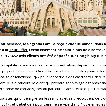
 fait achevée, la Sagrada Familia reçoit chaque année, dans
t à la
Tour Eiffel
, l’établissement ne salarie pas de directeu
rs : 173452 avis clients ont été déposés sur Google My Busi
e la capitale catalane est sa forte concentration, depuis une quinz
qui y ont élu domicile.
On y attire plus facilement des jeunes dip
t localisé et fonctionne 7j/7 pour répondre à des candidats à des v
core plus qu’ailleurs, le client qui prépare son voyage est omnic
re prise de contacts, lors du parcours d’achat et le départ en va
cialistes qui ont émigré sur les ramblas et se préoccupent de trou
s 2014, et c’était déjà pour gérer le service client. Notre enjeu es