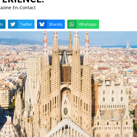
gazine En-Contact
LinkedIn
Twitter
Bluesky
W