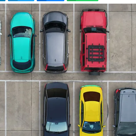
LinkedIn
Twitter
Bluesky
W