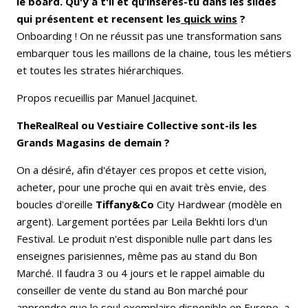
le board. Qu'y a t'il et qu’insères-tu dans les slides
qui présentent et recensent les
quick wins
?
Onboarding ! On ne réussit pas une transformation sans
embarquer tous les maillons de la chaine, tous les métiers
et toutes les strates hiérarchiques.
Propos recueillis par Manuel Jacquinet.
TheRealReal ou Vestiaire Collective sont-ils les
Grands Magasins de demain ?
On a désiré, afin d'étayer ces propos et cette vision,
acheter, pour une proche qui en avait très envie, des
boucles d'oreille
Tiffany&Co
City Hardwear (modèle en
argent). Largement portées par Leila Bekhti lors d'un
Festival. Le produit n'est disponible nulle part dans les
enseignes parisiennes, même pas au stand du Bon
Marché. Il faudra 3 ou 4 jours et le rappel aimable du
conseiller de vente du stand au Bon marché pour
apprendre que le seul exemplaire disponible en Europe, a