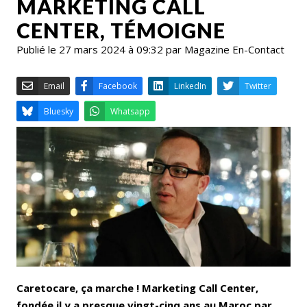
MARKETING CALL
CENTER, TÉMOIGNE
Publié le 27 mars 2024 à 09:32 par Magazine En-Contact
Email
Facebook
LinkedIn
Bluesky
Whatsapp
Caretocare, ça marche ! Marketing Call Center,
fondée il y a presque vingt-cinq ans au Maroc par