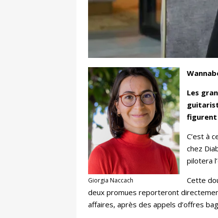
Wannabe
Les gran
guitaris
figurent
C’est à c
chez Diab
pilotera 
Cette dou
Giorgia Naccach
deux promues reporteront directement 
affaires, après des appels d’offres ba