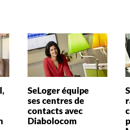
l,
SeLoger équipe
S
ses centres de
r
contacts avec
c
n
Diabolocom
p