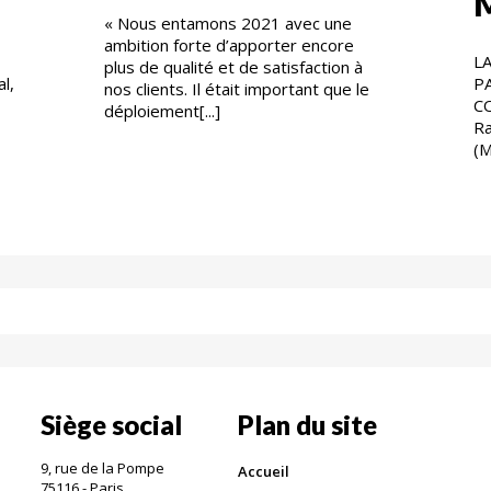
« Nous entamons 2021 avec une
ambition forte d’apporter encore
LA
plus de qualité et de satisfaction à
l,
PA
nos clients. Il était important que le
C
déploiement[...]
Ra
(M
Siège social
Plan du site
9, rue de la Pompe
Accueil
75116 - Paris