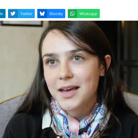
LinkedIn
Twitter
Bluesky
W