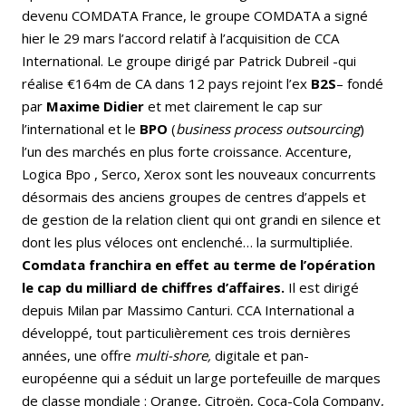
devenu COMDATA France, le groupe COMDATA a signé
hier le 29 mars l’accord relatif à l’acquisition de CCA
International. Le groupe dirigé par Patrick Dubreil -qui
réalise €164m de CA dans 12 pays rejoint l’ex
B2S
– fondé
par
Maxime Didier
et met clairement le cap sur
l’international et le
BPO
(
business process outsourcing
)
l’un des marchés en plus forte croissance. Accenture,
Logica Bpo , Serco, Xerox sont les nouveaux concurrents
désormais des anciens groupes de centres d’appels et
de gestion de la relation client qui ont grandi en silence et
dont les plus véloces ont enclenché… la surmultipliée.
Comdata franchira en effet au terme de l’opération
le cap du milliard de chiffres d’affaires.
Il est dirigé
depuis Milan par Massimo Canturi. CCA International a
développé, tout particulièrement ces trois dernières
années, une offre
multi-shore,
digitale et pan-
européenne qui a séduit un large portefeuille de marques
de classe mondiale : Orange, Citroën, Coca-Cola Company,