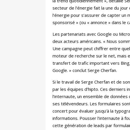
la trend quotidiennement », détaille Se
secteur de l’énergie fait la une du jou
l’énergie pour s’assurer de capter un m
sponsorisé » (ou « annonce » dans le c
Les partenariats avec Google ou Micro
deux acteurs américains. « Nous somme
Une campagne peut chiffrer entre quelq
moteur de recherche sur le net, mais e
transfert de trafic important vers Bing
Google. » conclut Serge Cherfan.
Si le travail de Serge Cherfan et de s
par les équipes d’hipto. Ces derniers 
l’internaute, un ensemble de données q
ses télévendeurs. Les formulaires sont
concert pour évaluer jusqu’à la typograp
informations. Pousser l’internaute à f
cette génération de leads par formulai