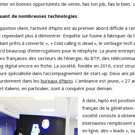
enter en bonnes opportunités de vente, fais ton job, fais le bien..
o
quant de nombreuses technologies.
tion client, l’activité d’hipto est au premier abord difficile à cer
t cependant plus à démontrer. Enquête sur l’usine à fabriquer du 
iant prêts à convertir », « Cold calling is dead », le verbiage tech
ord beaucoup d’interrogations pour le néophyte. La jeune entrepr
les françaises des secteurs de l’énergie, du BTP, des télécommun
 digital encore en friche. La société, fondée en 2016, s’est st
ture spécialisée dans l’accompagnement de start-up. Deux ans plu
bourdonnent dans les
bureaux d’hipto
. L’ambiance est jeune, « 27 
t italiens, en particulier, sont à conquérir pour demain.
A date, hipto est positio
français de la génération 
société consiste à obteni
internautes remplissent 
en ligne, des « leads », s