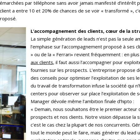
marchées par téléphone sans avoir jamais manifesté d’intérêt pour
client a entre 10 et 20% de chances de se voir « transformé », c’e
proposé.
L’accompagnement des clients, cœur de la str
La simple génération de leads n’est pas la seule a
l’emphase sur l’accompagnement proposé à ses clie
» ou de la « Ferrari» revient fréquemment : en plus
aux clients
, il faut aussi l’accompagner pour explo
fournies sur les prospects. L’entreprise propose d
des conseils pour optimiser l’exploitation de ses le
du travail de transformation infuse la société qui n’
centers pour observer sur place l’exploitation de 
Manager dévoile même l’ambition finale d’hipto :
« Demain, nous souhaitons être le premier acteur d
prospects et nos clients. Notre vision dépasse la
c’est le cas chez la plupart de nos concurrents. Géné
tout le monde peut le faire, mais générer du lead ul