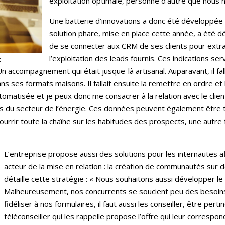
exploitation optimale, personne d’autre que nous ne 
Une batterie d’innovations a donc été développée 
solution phare, mise en place cette année, a été d
de se connecter aux CRM de ses clients pour extra
l’exploitation des leads fournis. Ces indications se
t
n accompagnement qui était jusque-là artisanal. Auparavant, il fall
 ses formats maisons. Il fallait ensuite la remettre en ordre et 
tomatisée et je peux donc me consacrer à la relation avec le clie
s du secteur de l’énergie. Ces données peuvent également être 
rir toute la chaîne sur les habitudes des prospects, une autre 
L’entreprise propose aussi des solutions pour les internautes afi
acteur de la mise en relation : la création de communautés sur
détaille cette stratégie : « Nous souhaitons aussi développer l
Malheureusement, nos concurrents se soucient peu des besoins
fidéliser à nos formulaires, il faut aussi les conseiller, être pe
téléconseiller qui les rappelle propose l’offre qui leur corres