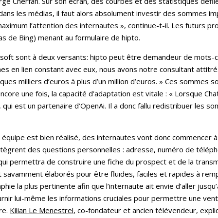
rge Cherfan. Sur son écran, des courbes et des statistiques défilen
r dans les médias, il faut alors absolument investir des sommes i
aximum l’attention des internautes », continue-t-il. Les futurs pros
as de Bing) menant au formulaire de hipto.
soft sont à deux versants: hipto peut être demandeur de mots-c
s en lien constant avec eux, nous avons notre consultant attitr
ues milliers d’euros à plus d’un million d’euros. » Ces sommes so
ncore une fois, la capacité d’adaptation est vitale : « Lorsque C
, qui est un partenaire d’OpenAi. Il a donc fallu redistribuer les
on équipe est bien réalisé, des internautes vont donc commencer à 
intègrent des questions personnelles : adresse, numéro de téléph
ui permettra de construire une fiche du prospect et de la transm
 savamment élaborés pour être fluides, faciles et rapides à rempl
hie la plus pertinente afin que l’internaute ait envie d’aller jusqu
ournir lui-même les informations cruciales pour permettre une ven
re.
Kilian Le Menestrel
, co-fondateur et ancien télévendeur, expli