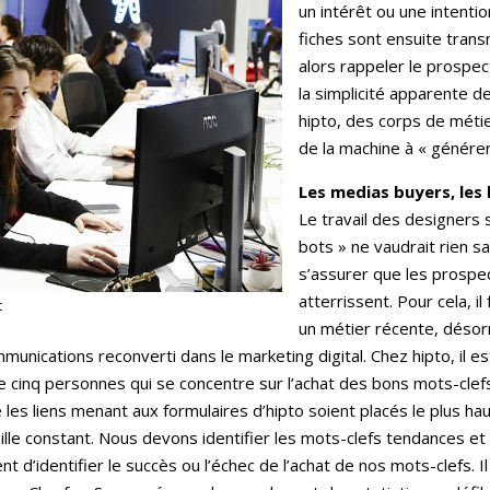
un intérêt ou une intentio
fiches sont ensuite trans
alors rappeler le prospec
la simplicité apparente d
hipto, des corps de métie
de la machine à « générer 
Les medias buyers, les 
Le travail des designers 
bots » ne vaudrait rien s
s’assurer que les prospe
atterrissent. Pour cela, i
t
un métier récente, désor
munications reconverti dans le marketing digital. Chez hipto, il e
de cinq personnes qui se concentre sur l’achat des bons mots-cle
e les liens menant aux formulaires d’hipto soient placés le plus h
 veille constant. Nous devons identifier les mots-clefs tendances e
’identifier le succès ou l’échec de l’achat de nos mots-clefs. Il