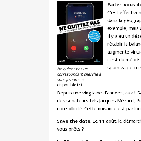
Faites-vous d
C’est effective
dans la géograp
exemple, mais a
Il y a eu un dés
rétablir la bal
augmente virtue
c’est du mépris
spam va permett
Ne quittez pas un
correspondant cherche à
vous joindre
est
disponible
ici
Depuis une vingtaine d'années, aux USA
des sénateurs tels Jacques Mézard, Pi
non sollicité. Cette nuisance est par
Save the date
. Le 11 août, le démar
vous prêts ?