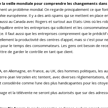
e la veille mondiale pour comprendre les changements dans
ment un problème mondial. On regarde principalement ce que font
hie européenne. Il y a des anti-spams qui se mettent en place 
ussi au Canada avec Rogers et surtout aux Etats-Unis où les robo
équilibre entre les entreprises qui sollicitent et les consommateu
ance. Il faut aussi que les entreprises comprennent que le prédicti
llement la productivité des centres d’appel, mais si c’est pour n
 pour le temps des consommateurs. Les gens ont besoin de recevoi
re de garder le contrôle en tant que client.
, en Allemagne, en France, au UK, des hommes politiques, les auto
erre-Jean Verzelen etc tentent, avec diverses règlementations, 
tout considérée comme l'une des plus handicapantes pour les cit
chage et la télévente ne seront plus autorisés que sur des adres