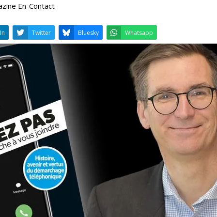
azine En-Contact
LinkedIn
Twitter
Bluesky
W