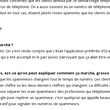
 moins concernés que les clients lambda par ce démarchage téléph
éros de téléphone. On a aussi souvent eu un numéro de téléphone 
ut en tout cas, étaient plutôt moins spammés que les clients cla
?
marché ?
ffet. On s'est rendu compte que c'était l'application préférée d'Or
ui a été accompli et le pari assez clairvoyant que ça allait être u
ues, est-ce qu'on peut expliquer comment ça marche, gross
t que les spammeurs changent tout le temps de numéro. Les clien
er chiffre ou les deux derniers chiffres qui changent. La difficul
 aussi séparer les vrais spammeurs des professions qui téléphon
gle pour repérer un spammeur, c’est quelqu’un qui appelle beauco
boratif pour signaler les numéros de spammeurs.