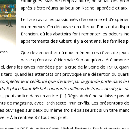
catalogues. Mais de temps à autre, on se fait des prop
après s'être réunis au bouillon Racine, apprécié et aux
Le livre ravira les passionnés d'économie et d'expérien
promeneurs. On découvre en effet un Paris qui a disparu,
Brancion, où les abattoirs font remonter les odeurs
appartements des Gibert. Il y a cent ans, les famille
chet-
Que deviennent et où nous mènent ces rêves de jeune
parce qu'on a raté Normale Sup ou qu'on a été amoureu
hel, dans les caves inondées par la crue de la Seine de 1910, quand
us tard, quand les attentats ont provoqué une désertion du quarti
ompléter leur célébrité que d'entrer par la grande porte dans le fa
du 5 place Saint-Michel : quarante millions de francs de dégâts da
ée…
peut-on lire dans un article. […] Régis André ne se laisse pas ab
de magasins, avec l'architecte Prunier-fils. Les présentoirs d
les ouvrages sur deux ou même trois épaisseurs : si un titre man
ve. » À la rentrée 87 tout est prêt.
e dans le RER du métro Saint-Michel, l'attenta fait huit morts et 