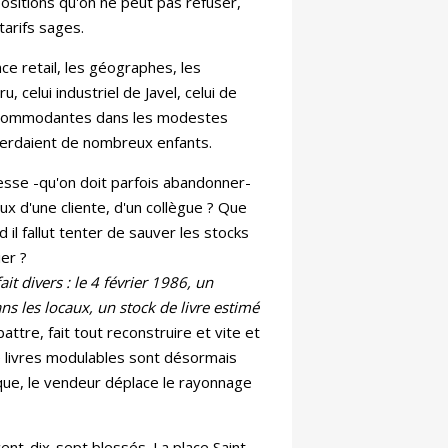
ositions qu'on ne peut pas refuser,
 tarifs sages.
ce retail, les géographes, les
 celui industriel de Javel, celui de
 incommodantes dans les modestes
s perdaient de nombreux enfants.
sse -qu'on doit parfois abandonner-
x d'une cliente, d'un collègue ? Que
 il fallut tenter de sauver les stocks
er ?
it divers : le 4 février 1986, un
ns les locaux, un stock de livre estimé
attre, fait tout reconstruire et vite et
e livres modulables sont désormais
que, le vendeur déplace le rayonnage
cent-dix-sept blessés. La place Saint-