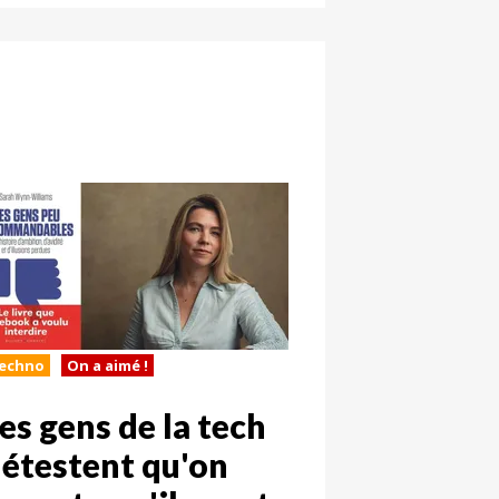
echno
On a aimé !
es gens de la tech
étestent qu'on