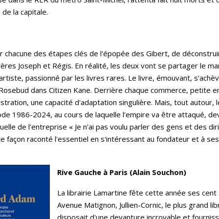
 de la capitale.
cer chacune des étapes clés de l'épopée des Gibert, de déconstr
frères Joseph et Régis. En réalité, les deux vont se partager le ma
artiste, passionné par les livres rares. Le livre, émouvant, s'achè
Rosebud dans Citizen Kane. Derrière chaque commerce, petite entr
stration, une capacité d'adaptation singulière. Mais, tout autour, 
iode 1986-2024, au cours de laquelle l'empire va être attaqué, dev
uelle de l'entreprise « Je n'ai pas voulu parler des gens et des di
ute façon raconté l'essentiel en s'intéressant au fondateur et à se
Rive Gauche à Paris (Alain Souchon)
La librairie Lamartine fête cette année ses cent 
Avenue Matignon, Jullien-Cornic, le plus grand li
disposait d'une devanture incroyable et fournissa