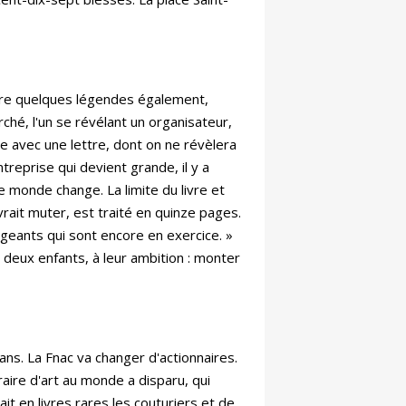
uire quelques légendes également,
rché, l'un se révélant un organisateur,
ve avec une lettre, dont on ne révèlera
eprise qui devient grande, il y a
le monde change. La limite du livre et
rait muter, est traité en quinze pages.
rigeants qui sont encore en exercice. »
s deux enfants, à leur ambition : monter
ans. La Fnac va changer d'actionnaires.
braire d'art au monde a disparu, qui
it en livres rares les couturiers et de