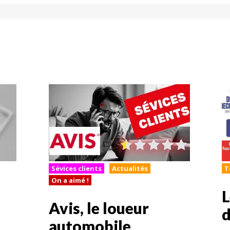
Sévices clients
Actualités
T
On a aimé !
L
Avis, le loueur
d
automobile