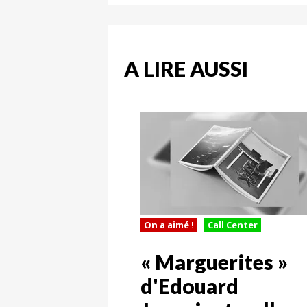
A LIRE AUSSI
On a aimé !
Call Center
« Marguerites »
d'Edouard