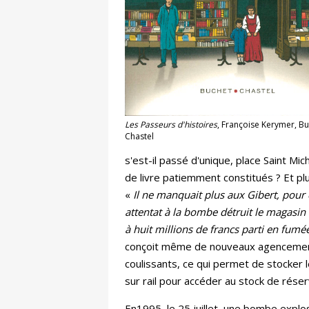
Les Passeurs d'histoires
, Françoise Kerymer, Bu
Chastel
s'est-il passé d'unique, place Saint Mic
de livre patiemment constitués ? Et pl
«
Il ne manquait plus aux Gibert, pour c
attentat à la bombe détruit le magasin 
à huit millions de francs parti en fum
conçoit même de nouveaux agencements 
coulissants, ce qui permet de stocker 
sur rail pour accéder au stock de réser
En1995, le 25 juillet, une bombe explos