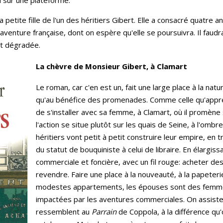
u sur une plateforme.
petite fille de l'un des héritiers Gibert. Elle a consacré quatre 
aventure française, dont on espère qu'elle se poursuivra. Il faud
est dégradée.
La chèvre de Monsieur Gibert, à Clamart
Le roman, car c'en est un, fait une large place à la natu
qu'au bénéfice des promenades. Comme celle qu'appréci
de s'installer avec sa femme, à Clamart, où il promène 
l'action se situe plutôt sur les quais de Seine, à l'om
héritiers vont petit à petit construire leur empire, en
du statut de bouquiniste à celui de libraire. En élargiss
commerciale et foncière, avec un fil rouge: acheter des 
revendre. Faire une place à la nouveauté, à la papeterie
modestes appartements, les épouses sont des femm
impactées par les aventures commerciales. On assiste 
ressemblent au
Parrain
de Coppola, à la différence qu'