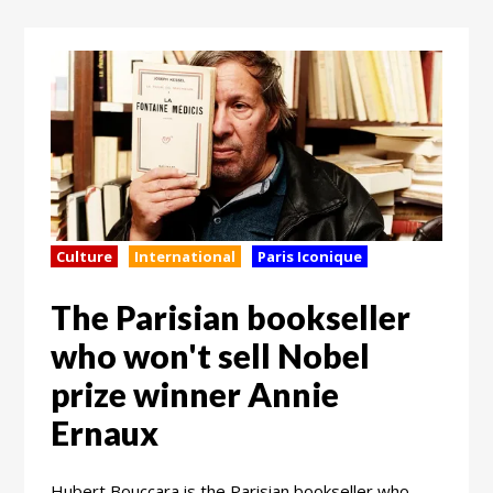
Culture
International
Paris Iconique
The Parisian bookseller
who won't sell Nobel
prize winner Annie
Ernaux
Hubert Bouccara is the Parisian bookseller who