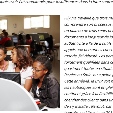
après avoir été condamnés pour insuffisances dans la lutte contre 
Fily n'a travaillé que trois 
comprendre son processus de 
un plateau de trois cents per
documents à longueur de jour
authenticité à l'aide d'outil
appels aux personnes concern
monde. J'ai détesté. Les per
forcément qualifiées dans ce
quasiment toutes en situatio
Payées au Smic, ou à peine p
Cette année-là, la BNP voit 
les néobanques sont en plein
continent grâce à la flexibil
chercher des clients dans u
de s'y installer. Revolut, p
bancaire en Lituanie en 2019