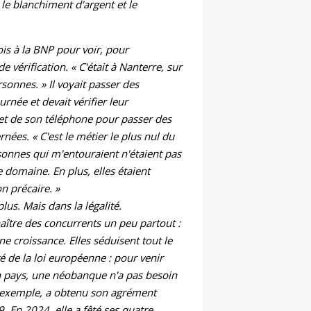
le blanchiment d'argent et le
mois à la BNP pour voir, pour
vérification. « C'était à Nanterre, sur
sonnes. » Il voyait passer des
née et devait vérifier leur
s et de son téléphone pour passer des
ées. « C'est le métier le plus nul du
sonnes qui m'entouraient n'étaient pas
 domaine. En plus, elles étaient
n précaire. »
lus. Mais dans la légalité.
naître des concurrents un peu partout :
e croissance. Elles séduisent tout le
ité de la loi européenne : pour venir
n pays, une néobanque n'a pas besoin
ar exemple, a obtenu son agrément
. En 2024, elle a fêté ses quatre