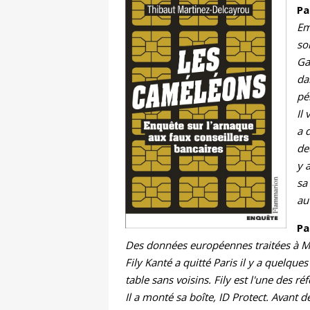
Pa
Em
so
Ga
da
pé
Il
a 
de
y 
sa
au 
Pa
Des données européennes traitées à 
Fily Kanté a quitté Paris il y a quelqu
table sans voisins. Fily est l'une des r
Il a monté sa boîte, ID Protect. Avant 