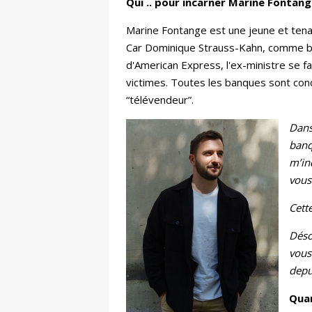
Qui .. pour incarner Marine Fontang
Marine Fontange est une jeune et tenace
Car Dominique Strauss-Kahn, comme bien
d'American Express, l'ex-ministre se f
victimes. Toutes les banques sont conce
“télévendeur”.
Dans
banq
m’in
vous
Cett
Déso
vous
depu
Quan