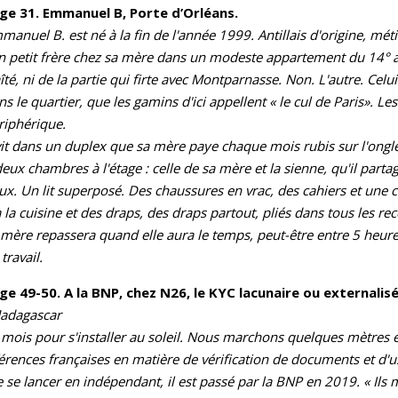
ge 31. Emmanuel B, Porte d’Orléans.
manuel B. est né à la fin de l'année 1999. Antillais d'origine, métis, 
n petit frère chez sa mère dans un modeste appartement du 14° a
îté, ni de la partie qui firte avec Montparnasse. Non. L'autre. Celu
ns le quartier, que les gamins d'ici appellent « le cul de Paris». L
riphérique.
 vit dans un duplex que sa mère paye chaque mois rubis sur l'ongle 
deux chambres à l'étage : celle de sa mère et la sienne, qu'il part
ux. Un lit superposé. Des chaussures en vrac, des cahiers et une c
a la cuisine et des draps, des draps partout, pliés dans tous les r
 mère repassera quand elle aura le temps, peut-être entre 5 heure
travail.
ge 49-50. A la BNP, chez N26, le KYC lacunaire ou externalis
Madagascar
es mois pour s'installer au soleil. Nous marchons quelques mètres 
éférences françaises en matière de vérification de documents et d'u
de se lancer en indépendant, il est passé par la BNP en 2019. « Il