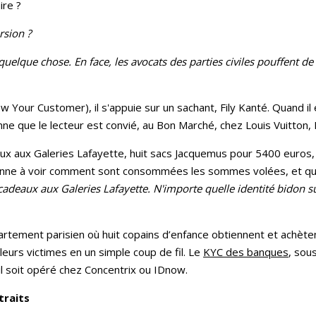
ire ?
rsion ?
quelque chose. En face, les avocats des parties civiles pouffent de 
w Your Customer), il s'appuie sur un sachant, Fily Kanté. Quand il
enne que le lecteur est convié, au Bon Marché, chez Louis Vuitto
aux aux Galeries Lafayette, huit sacs Jacquemus pour 5400 euros,
nne à voir comment sont consommées les sommes volées, et quel
 cadeaux aux Galeries Lafayette. N'importe quelle identité bidon su
ement parisien où huit copains d’enfance obtiennent et achèten
leurs victimes en un simple coup de fil. Le
KYC des banques
, sou
’il soit opéré chez Concentrix ou IDnow.
traits