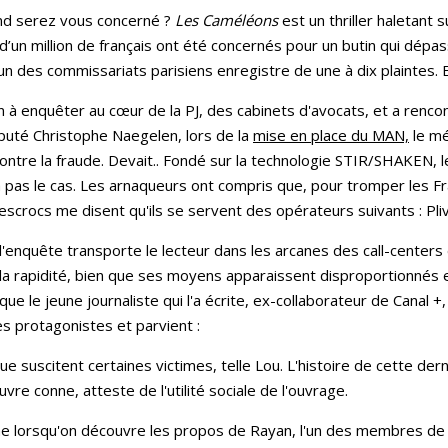
d serez vous concerné ?
Les Caméléons
est un thriller haletant
 d’un million de français ont été concernés pour un butin qui dépass
un des commissariats parisiens enregistre de une à dix plaintes.
an à enquêter au cœur de la PJ, des cabinets d'avocats, et a rencon
éputé Christophe Naegelen, lors de la
mise en place du MAN,
le mé
ontre la fraude. Devait.. Fondé sur la technologie STIR/SHAKEN, l
pas le cas. Les arnaqueurs ont compris que, pour tromper les França
scrocs me disent qu'ils se servent des opérateurs suivants : Pli
enquête transporte le lecteur dans les arcanes des call-centers d
t la rapidité, bien que ses moyens apparaissent disproportionnés e
que le jeune journaliste qui l'a écrite, ex-collaborateur de Canal 
es protagonistes et parvient :
ue suscitent certaines victimes, telle Lou. L'histoire de cette de
vre conne, atteste de l'utilité sociale de l'ouvrage.
e lorsqu'on découvre les propos de Rayan, l'un des membres de 