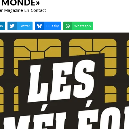
E MONDE»
ar Magazine En-Contact
LinkedIn
Twitter
Bluesky
W