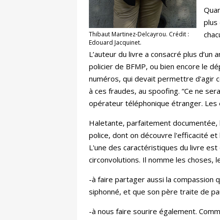
Quan
plus
chac
Thibaut Martinez-Delcayrou. Crédit :
Edouard Jacquinet.
L’auteur du livre a consacré plus d’un 
policier de BFMP, ou bien encore le d
numéros, qui devait permettre d'agir c
à ces fraudes, au spoofing. “Ce ne sera 
opérateur téléphonique étranger. Les e
Haletante, parfaitement documentée, l'
police, dont on découvre l'efficacité e
L'une des caractéristiques du livre est 
circonvolutions. Il nomme les choses, l
-à faire partager aussi la compassion q
siphonné, et que son père traite de pau
-à nous faire sourire également. Comm