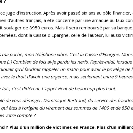
e ?
 juge d’instruction. Après avoir passé six ans au pôle financier, e
 d’autres français, a été concerné par une arnaque au faux consei
ait soulager de 8950 euros. Mais il sera remboursé par sa banque
rnées, dont la Caisse d'Epargne, celle de l'auteur, lui aussi vict
 ma poche, mon téléphone vibre. C’est la Caisse d’Epargne. Mons
ue (..) Combien de fois ai-je perdu les nerfs, l’après-midi, lorsq
diquait qu’il faudrait rappeler un matin pour avoir le privilège de
 avez le droit d’avoir une urgence, mais seulement entre 9 heures 
e fois, c’est différent. L’appel vient de beaucoup plus haut.
lé de vous déranger, Dominique Bertrand, du service des fraudes de
 qui êtes à l’origine du virement des sommes de 1400 et de 850 e
is votre compte ?
d ? Plus d'un million de victimes en France. Plus d'un milliar