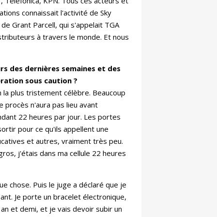
T, Telefonica, KPN. Tous ces acteurs et
tions connaissait l'activité de Sky
é de Grant Parcell, qui s'appelait TGA
tributeurs à travers le monde. Et nous
urs des dernières semaines et des
ération sous caution ?
on la plus tristement célèbre. Beaucoup
e procès n'aura pas lieu avant
ndant 22 heures par jour. Les portes
sortir pour ce qu'ils appellent une
catives et autres, vraiment très peu.
gros, j'étais dans ma cellule 22 heures
que chose. Puis le juge a déclaré que je
sant. Je porte un bracelet électronique,
an et demi, et je vais devoir subir un