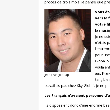
procès de trois mois. Je pense que prè
Vous ête
vers la
votre fi
la musi
Je ne sui
n'étais 
l'entrepr
pour une
Global ou
voulaient
aux Franç
Jean-François Eap
tangible 
travaillais pas chez Sky Global. Je ne pa
Les Français n'avaient personne d'
Ils disposaient donc d'une énorme base d