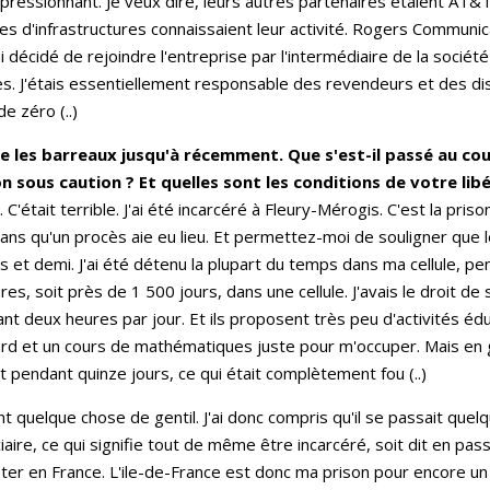
mpressionnant. Je veux dire, leurs autres partenaires étaient AT&
es d'infrastructures connaissaient leur activité. Rogers Communica
'ai décidé de rejoindre l'entreprise par l'intermédiaire de la sociét
s. J'étais essentiellement responsable des revendeurs et des dis
de zéro (..)
e les barreaux jusqu'à récemment. Que s'est-il passé au co
n sous caution ? Et quelles sont les conditions de votre lib
'était terrible. J'ai été incarcéré à Fleury-Mérogis. C'est la pris
ans qu'un procès aie eu lieu. Et permettez-moi de souligner que l
 et demi. J'ai été détenu la plupart du temps dans ma cellule, pe
es, soit près de 1 500 jours, dans une cellule. J'avais le droit de 
t deux heures par jour. Et ils proposent très peu d'activités édu
 tard et un cours de mathématiques juste pour m'occuper. Mais en 
nt pendant quinze jours, ce qui était complètement fou (..)
ent quelque chose de gentil. J'ai donc compris qu'il se passait quel
iaire, ce qui signifie tout de même être incarcéré, soit dit en pas
ster en France. L'ile-de-France est donc ma prison pour encore un 