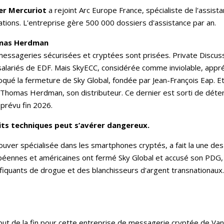
ier Mercuriot
a rejoint Arc Europe France, spécialiste de l'assi
tions. L'entreprise gère 500 000 dossiers d'assistance par an.
mas Herdman
essageries sécurisées et cryptées sont prisées. Private Discus
alariés de EDF. Mais SkyECC, considérée comme inviolable, appréc
qué la fermeture de Sky Global, fondée par Jean-François Eap. Et
Thomas Herdman, son distributeur. Ce dernier est sorti de détenti
 prévu fin 2026.
its techniques peut s’avérer dangereux.
uver spécialisée dans les smartphones cryptés, a fait la une de
péennes et américaines ont fermé Sky Global et accusé son PDG, J
fiquants de drogue et des blanchisseurs d'argent transnationau
ut de la fin pour cette entreprise de messagerie cryptée de Van