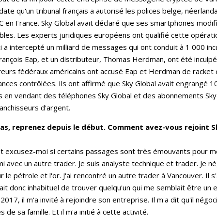
date qu'un tribunal français a autorisé les polices belge, néerlanda
C en France. Sky Global avait déclaré que ses smartphones modif
ables. Les experts juridiques européens ont qualifié cette opératio
ci a intercepté un milliard de messages qui ont conduit à 1 000 i
rançois Eap, et un distributeur, Thomas Herdman, ont été inculp
reurs fédéraux américains ont accusé Eap et Herdman de racket 
nces contrôlées. Ils ont affirmé que Sky Global avait engrangé 10
ns en vendant des téléphones Sky Global et des abonnements Sky 
anchisseurs d'argent.
s, reprenez depuis le début. Comment avez-vous rejoint Sky
Et excusez-moi si certains passages sont très émouvants pour moi
 avec un autre trader. Je suis analyste technique et trader. Je né
le pétrole et l'or. J'ai rencontré un autre trader à Vancouver. Il s'
it donc inhabituel de trouver quelqu'un qui me semblait être un e
17, il m'a invité à rejoindre son entreprise. Il m'a dit qu'il négoc
sa famille. Et il m'a initié à cette activité.