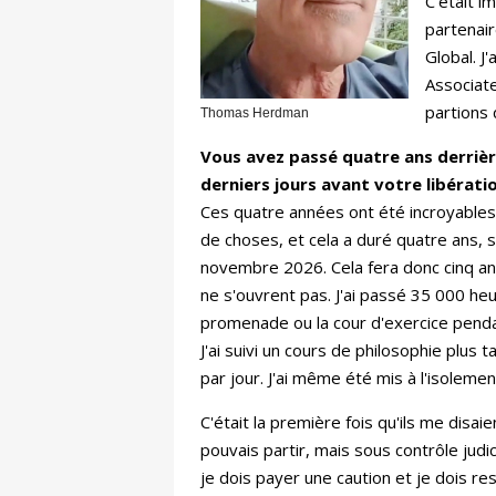
C'était i
partenair
Global. J
Associate
partions 
Thomas Herdman
Vous avez passé quatre ans derrièr
derniers jours avant votre libératio
Ces quatre années ont été incroyables. C
de choses, et cela a duré quatre ans, s
novembre 2026. Cela fera donc cinq ans
ne s'ouvrent pas. J'ai passé 35 000 heur
promenade ou la cour d'exercice pendan
J'ai suivi un cours de philosophie plus
par jour. J'ai même été mis à l'isoleme
C'était la première fois qu'ils me disai
pouvais partir, mais sous contrôle judic
je dois payer une caution et je dois re