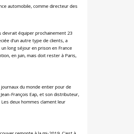
stance automobile, comme directeur des
s devrait équiper prochainement 23
iée d’un autre type de clients, a
 un long séjour en prison en France
on, en juin, mais doit rester à Paris,
s journaux du monde entier pour de
ean-François Eap, et son distributeur,
x. Les deux hommes clament leur
couver remonte à la mi-2019. C'est à