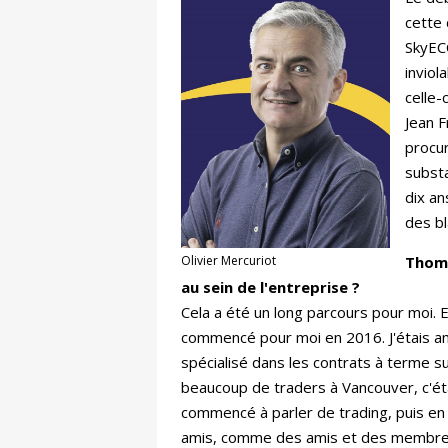
cette 
SkyEC
inviol
celle-
Jean F
procu
substa
dix a
des bl
Olivier Mercuriot
Thoma
au sein de l'entreprise ?
Cela a été un long parcours pour moi. 
commencé pour moi en 2016. J'étais ami
spécialisé dans les contrats à terme sur 
beaucoup de traders à Vancouver, c'éta
commencé à parler de trading, puis en 20
amis, comme des amis et des membres de 