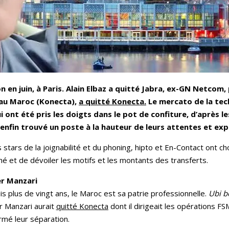
en juin, à Paris. Alain Elbaz a quitté Jabra, ex-GN Netcom, 
r au Maroc (Konecta),
a quitté Konecta.
Le mercato de la tech
 ont été pris les doigts dans le pot de confiture, d’après les
 enfin trouvé un poste à la hauteur de leurs attentes et ex
stars de la joignabilité et du phoning, hipto et En-Contact ont ch
 et de dévoiler les motifs et les montants des transferts.
er Manzari
s plus de vingt ans, le Maroc est sa patrie professionnelle.
Ubi b
r Manzari aurait
quitté Konecta
dont il dirigeait les opérations F
rmé leur séparation.