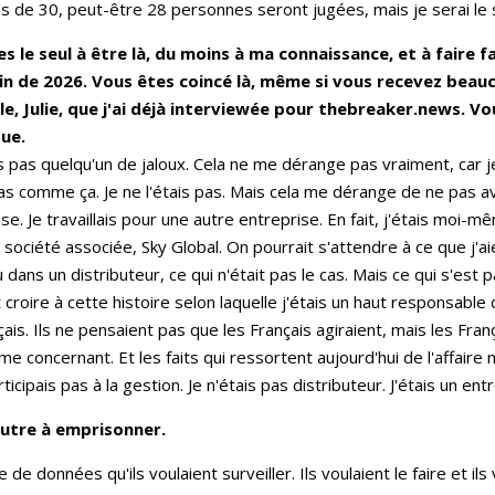
s de 30, peut-être 28 personnes seront jugées, mais je serai le 
s le seul à être là, du moins à ma connaissance, et à faire 
 fin de 2026. Vous êtes coincé là, même si vous recevez beau
lle, Julie, que j'ai déjà interviewée pour thebreaker.news. Vo
que.
s pas quelqu'un de jaloux. Cela ne me dérange pas vraiment, car je n
pas comme ça. Je ne l'étais pas. Mais cela me dérange de ne pas a
ise. Je travaillais pour une autre entreprise. En fait, j'étais moi-
 société associée, Sky Global. On pourrait s'attendre à ce que j'a
 dans un distributeur, ce qui n'était pas le cas. Mais ce qui s'est 
 croire à cette histoire selon laquelle j'étais un haut responsable
ais. Ils ne pensaient pas que les Français agiraient, mais les Fran
me concernant. Et les faits qui ressortent aujourd'hui de l'affair
rticipais pas à la gestion. Je n'étais pas distributeur. J'étais un en
autre à emprisonner.
e données qu'ils voulaient surveiller. Ils voulaient le faire et ils