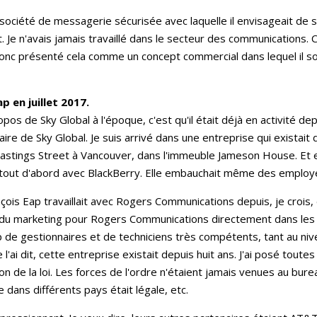
société de messagerie sécurisée avec laquelle il envisageait de se
. Je n'avais jamais travaillé dans le secteur des communications. 
donc présenté cela comme un concept commercial dans lequel il sou
.
p en juillet 2017.
s de Sky Global à l'époque, c'est qu'il était déjà en activité depu
ire de Sky Global. Je suis arrivé dans une entreprise qui existait d
Hastings Street à Vancouver, dans l'immeuble Jameson House. Et e
lait tout d'abord avec BlackBerry. Elle embauchait même des emplo
çois Eap travaillait avec Rogers Communications depuis, je crois, d
 du marketing pour Rogers Communications directement dans les b
de gestionnaires et de techniciens très compétents, tant au niv
l'ai dit, cette entreprise existait depuis huit ans. J'ai posé toute
tion de la loi. Les forces de l'ordre n'étaient jamais venues au bureau
te dans différents pays était légale, etc.