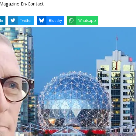
 Magazine En-Contact
LinkedIn
Twitter
Bluesky
W