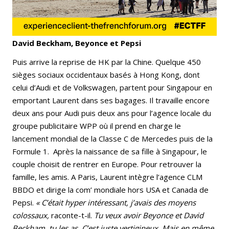
David Beckham, Beyonce et Pepsi
Puis arrive la reprise de HK par la Chine. Quelque 450
sièges sociaux occidentaux basés à Hong Kong, dont
celui d’Audi et de Volkswagen, partent pour Singapour en
emportant Laurent dans ses bagages. Il travaille encore
deux ans pour Audi puis deux ans pour l’agence locale du
groupe publicitaire WPP où il prend en charge le
lancement mondial de la Classe C de Mercedes puis de la
Formule 1. Après la naissance de sa fille à Singapour, le
couple choisit de rentrer en Europe. Pour retrouver la
famille, les amis. A Paris, Laurent intègre l’agence CLM
BBDO et dirige la com’ mondiale hors USA et Canada de
Pepsi.
« C’était hyper intéressant, j’avais des moyens
colossaux,
raconte-t-il.
Tu veux avoir Beyonce et David
Beckham, tu les as. C’est juste vertigineux. Mais en même