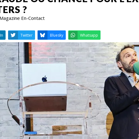
TERS ?
 Magazine En-Contact
LinkedIn
Twitter
Bluesky
W