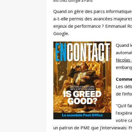
Ino chez Google à Paris
Quand on gère des parcs informatiques
a-t-elle permis des avancées majeures,
enjeux de performance ? Emmanuel Rola
Google.
Quand l
automat
Nicolas
embarqu
Commen
Les déb
de l’inf
"Qu'il f
l'expéri
votre c
un patron de PME que j'interviewais: F