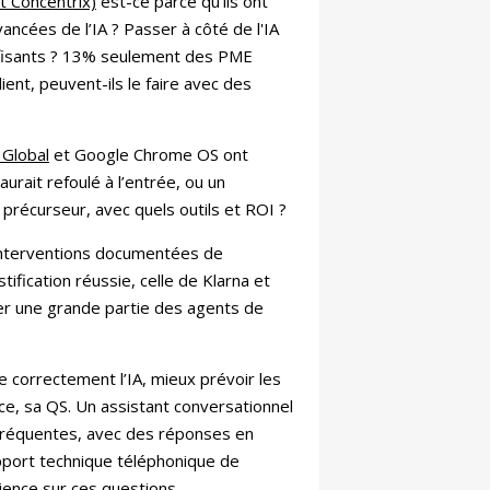
 Concentrix)
est-ce parce qu’ils ont
ancées de l’IA ? Passer à côté de l'IA
uffisants ? 13% seulement des PME
ent, peuvent-ils le faire avec des
 Global
et Google Chrome OS ont
aurait refoulé à l’entrée, ou un
précurseur, avec quels outils et ROI ?
 interventions documentées de
tification réussie, celle de Klarna et
cer une grande partie des agents de
e correctement l’IA, mieux prévoir les
ce, sa QS. Un assistant conversationnel
 fréquentes, avec des réponses en
upport technique téléphonique de
ience sur ces questions.