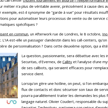
du call-center
chutent lourdement en Bourse (Teleperformance et
r métier n’a plus de véritable avenir, précisément à cause des av
ar exemple, est-il synonyme de “garde à vue” pour résultats ins
ions pour automatiser leurs processus de vente ou de service cli
ématiques spécifiques ?
anisent en commun
, un Afterwork rue de Londres, le 8 octobre,
Ino
 L’IA est-elle un passager clandestin dans les call-centers, qu’on 
ère de personnalisation ? Dans cette deuxième option, qui a été 
La question, passionnante, sera débattue avec les
Securitas, d’Evernex, de
Callity
et l’analyse d’une mys
de ses callbots, qui seraient efficaces pour rempla
service client.
Lorsqu’on gère une hotline, on peut, si l’on embarqu
flux de contacts et donc sécuriser son taux de servi
pourra parallèlement traiter les demandes les plus
langage naturel. Olivier Coudert, responsable du s
Securitas Technology, partagera son retour d’expér