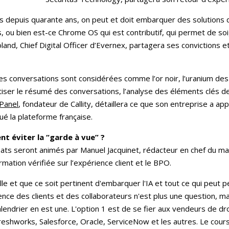
 depuis quarante ans, on peut et doit embarquer des solutions du
 ou bien est-ce Chrome OS qui est contributif, qui permet de soi
nd, Chief Digital Officer d’Evernex, partagera ses convictions e
es conversations sont considérées comme l’or noir, l’uranium des
iser le résumé des conversations, l’analyse des éléments clés des
 Panel
, fondateur de Callity, détaillera ce que son entreprise a 
é la plateforme française.
t éviter la “garde à vue” ?
ats seront animés par Manuel Jacquinet, rédacteur en chef du m
ormation vérifiée sur l’expérience client et le BPO.
aille et que ce soit pertinent d'embarquer l'IA et tout ce qui peut
ence des clients et des collaborateurs n'est plus une question, mais
alendrier en est une. L'option 1 est de se fier aux vendeurs de d
reshworks, Salesforce, Oracle, ServiceNow et les autres. Le cour