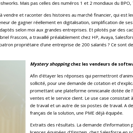
eshworks. Mais pas celles des numéros 1 et 2 mondiaux du BPO,
vendre et raconter des histoires au marché financier, qui est leur 
eur de gagner réellement en digitalisation, simplification de se
adaptés selon moi aux grandes entreprises. Et pilotés par des cad
riel Frasconi, a travaillé préalablement chez HP, Avaya, Salesforc
un patron propriétaire d'une entreprise de 200 salariés ? Ce sont d
Mystery shopping
chez les vendeurs de softw
Afin d'étayer les réponses qui permettront d'anime
sollicité, pour une demande de cotation et d'explica
promettant une plateforme omnicanale dotée de l'
ventes et le service client. Le use case consistait 
de travail et un autre de six postes de travail. A 
français de la solution, une PME déjà équipée.
Extraits des résultats. La demande d'information 
licences équipées d'Einstein, chez Salesforce en so