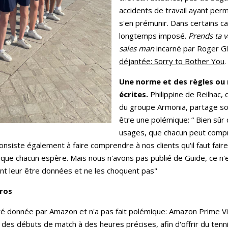
accidents de travail ayant perm
s'en prémunir. Dans certains ca
longtemps imposé.
Prends ta v
sales man
incarné par Roger G
déjantée: Sorry to Bother You
.
Une norme et des règles ou
écrites.
Philippine de Reilhac,
du groupe Armonia, partage son
être une polémique: “ Bien sûr
usages, que chacun peut comp
consiste également à faire comprendre à nos clients qu'il faut fair
 que chacun espère. Mais nous n'avons pas publié de Guide, ce n'e
nt leur être données et ne les choquent pas"
rros
été donnée par Amazon et n'a pas fait polémique: Amazon Prime Vid
des débuts de match à des heures précises, afin d'offrir du ten