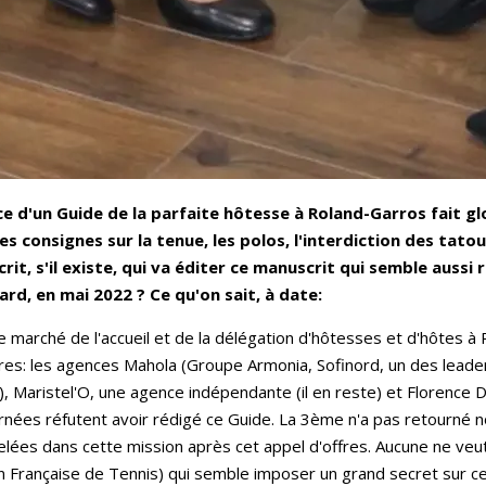
ce d'un Guide de la parfaite hôtesse à Roland-Garros fait gl
es consignes sur la tenue, les polos, l'interdiction des tato
crit, s'il existe, qui va éditer ce manuscrit qui semble auss
mard, en mai 2022 ? Ce qu'on sait, à date:
 marché de l'accueil et de la délégation d'hôtesses et d'hôtes à 
offres: les agences Mahola (Groupe Armonia, Sofinord, un des lea
), Maristel'O, une agence indépendante (il en reste) et Florence D
ées réfutent avoir rédigé ce Guide. La 3ème n'a pas retourné no
uvelées dans cette mission après cet appel d'offres. Aucune ne v
on Française de Tennis) qui semble imposer un grand secret sur ce