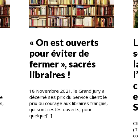
« On est ouverts
L
pour éviter de
s
fermer », sacrés
l
libraires !
l
c
a
18 Novembre 2021, le Grand Jury a
e
le
décerné ses prix du Service Client: le
s,
prix du courage aux libraires français,
S
qui sont restés ouverts, pour
quelque[...]
Ch
(T
co