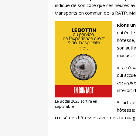
indique de son côté que ces heures av
transports en commun de la RATP. Mais 
Rions un
qui édite
hôtesse, 
son authe
manuscri
«
Le
Gui
qui accuei
escarpins
interdit 
Le Bottin 2023 sortira en
*L'articl
septembre
hôtesse: 
croisé des hôtesses avec des tatouages