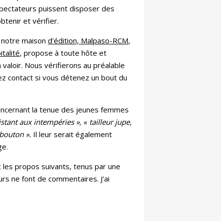
spectateurs puissent disposer des
tenir et vérifier.
t, notre maison
d'édition, Malpaso-RCM
,
italité
, propose à toute hôte et
à valoir. Nous vérifierons au préalable
nez contact si vous détenez un bout du
concernant la tenue des jeunes femmes
stant aux intempéries »,
«
tailleur jupe,
r bouton ».
Il leur serait également
ge.
t les propos suivants, tenus par une
eurs ne font de commentaires. J'ai