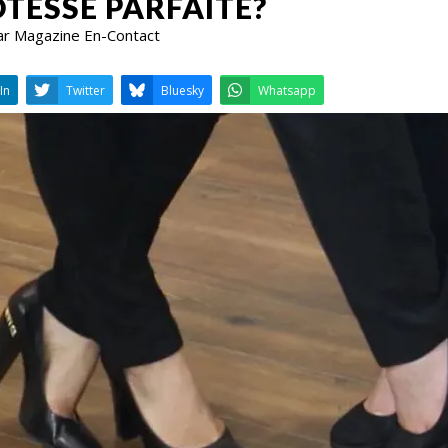
ÔTESSE PARFAITE?
ar Magazine En-Contact
LinkedIn
Twitter
Bluesky
W