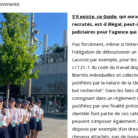
 commenté.
S'il existe, ce Guide,
qui aura
recrutés, est-il illégal, peu
judiciaires pour l'agence qui 
Pas forcément, même si l'interd
l'obligation de déboutonner un
Lacoste par exemple, pour les 
L1121-1 du code du travail dis
libertés individuelles et collec
justifiées par la nature de la 
but recherché”. Dans les faits
consignant dans un règlement in
justifiées par une finalité préci
clientèle
font partie de ces ca
peuvent s'imposer également à 
dispose par exemple d'un dres
cheveux attachés, pas de bague