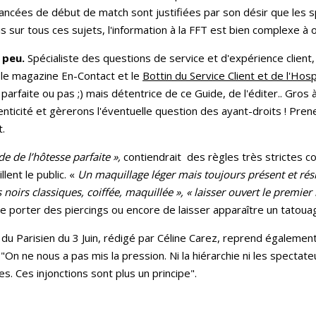
ancées de début de match sont justifiées par son désir que les 
sur tous ces sujets, l'information à la FFT est bien complexe à ob
 peu.
Spécialiste des questions de service et d'expérience clien
 le magazine En-Contact et le
Bottin du Service Client et de l'Hosp
parfaite ou pas ;) mais détentrice de ce Guide, de l'éditer.. Gros 
nticité et gèrerons l'éventuelle question des ayant-droits ! Pre
t.
de de l’hôtesse parfaite »,
contiendrait
des règles très strictes 
llent le public. «
Un maquillage léger mais toujours présent et rési
 noirs classiques, coiffée, maquillée », « laisser ouvert le premie
de porter des piercings ou encore de laisser apparaître un tatoua
e du Parisien du 3 Juin, rédigé par Céline Carez, reprend égalemen
"On ne nous a pas mis la pression. Ni la hiérarchie ni les spectat
. Ces injonctions sont plus un principe".