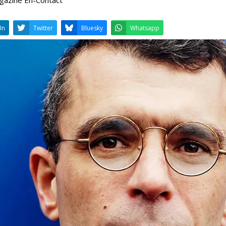
LinkedIn
Twitter
Bluesky
W