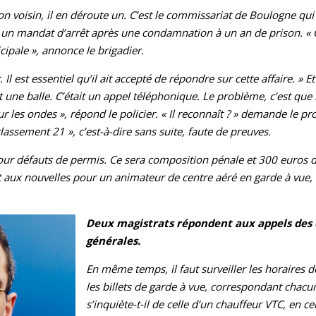
on voisin, il en déroute un. C’est le commissariat de Boulogne qu
r un mandat d’arrêt après une condamnation à un an de prison. « 
ipale », annonce le brigadier.
Il est essentiel qu’il ait accepté de répondre sur cette affaire. » Et 
t une balle. C’était un appel téléphonique. Le problème, c’est que 
les ondes », répond le policier. « Il reconnaît ? » demande le pro
 classement 21 », c’est-à-dire sans suite, faute de preuves.
ur défauts de permis. Ce sera composition pénale et 300 euros d’
 aux nouvelles pour un animateur de centre aéré en garde à vue, 
Deux magistrats répondent aux appels des 
générales.
En même temps, il faut surveiller les horaires d
les billets de garde à vue, correspondant chacu
s’inquiète-t-il de celle d’un chauffeur VTC, en ce