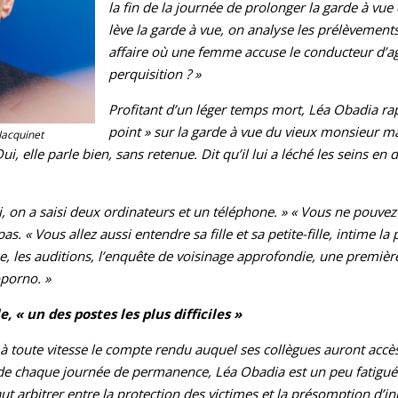
la fin de la journée de prolonger la garde à vue
lève la garde à vue, on analyse les prélèvements
affaire où une femme accuse le conducteur d’agr
perquisition ? »
Profitant d’un léger temps mort, Léa Obadia rapp
point » sur la garde à vue du vieux monsieur ma
Jacquinet
ui, elle parle bien, sans retenue. Dit qu’il lui a léché les seins en
Oui, on a saisi deux ordinateurs et un téléphone. » « Vous ne pouve
s. « Vous allez aussi entendre sa fille et sa petite-fille, intime la
que, les auditions, l’enquête de voisinage approfondie, une premiè
oporno. »
 « un des postes les plus difficiles »
e à toute vitesse le compte rendu auquel ses collègues auront acc
de chaque journée de permanence, Léa Obadia est un peu fatiguée. 
faut arbitrer entre la protection des victimes et la présomption d