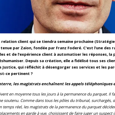
a relation client qui se tiendra semaine prochaine (Stratégie
 tenue par Zaion, fondée par Franz Foderé. C'est l’une des 
es et de l’expérience client à automatiser les réponses, la 
shumaniser. Depuis sa création, elle a fidélisé tous ses cli
la Justice, qui réfléchit à désengorger ses services et les 
Est-ce pertinent ?
erre, les magistrats enchaînent les appels téléphoniques et
ent en moyenne tous les jours à la permanence du parquet. Il faut
me soutenu. Comme dans tous les pôles du tribunal, surchargés, d
En temps réel, les magistrats de la permanence du parquet déciden
t placements en garde à vue, choisissent de faire juger un suspec