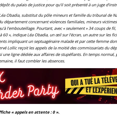
 dépôt du palais de justice pour qu’il soit présenté à un juge d’inst
 Léa Obadia, substitut du pôle mineurs et famille du tribunal de N
u département concernant violences familiales, mineurs victimes o
u’à l’embouteillage. Pourtant, avec « seulement » 34 coups de fil,
60 », indique Léa Obadia, un œil sur l’écran, un autre sur les fich
ents impliquant un septuagénaire malade et par cette femme dont 
ervé Lollic reçoit les appels de la moitié des commissariats du dé
ssi une ligne dédiée aux affaires de stupéfiants. En temps normal, 
maine, il faut combler les absences.
fiche « appels en attente : 0 ».