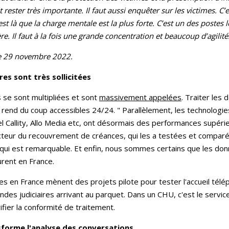
 rester très importante. Il faut aussi enquêter sur les victimes. C
est là que la charge mentale est la plus forte. C’est un des postes le
e. Il faut à la fois une grande concentration et beaucoup d’agilité.
 Le 29 novembre 2022.
es sont très sollicitées
 se sont multipliées et sont
massivement appelées
. Traiter les
s rend du coup accessibles 24/24. " Parallèlement, les technologie
el Callity, Allo Media etc, ont désormais des performances supéri
cteur du recouvrement de créances, qui les a testées et compar
e qui est remarquable. Et enfin, nous sommes certains que les 
rent en France.
res en France mènent des projets pilote pour tester l'accueil té
des judiciaires arrivant au parquet. Dans un CHU, c'est le servic
ifier la conformité de traitement.
nsforme l'analyse des conversations.