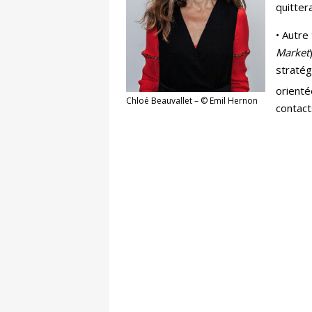
quittera
• Autre
Market
stratég
orient
Chloé Beauvallet – © Emil Hernon
contact