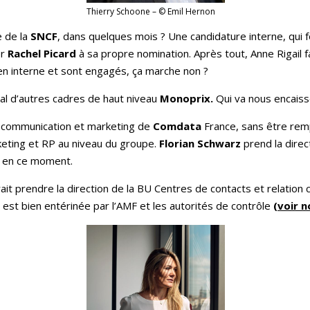
Thierry Schoone – © Emil Hernon
 de la
SNCF
, dans quelques mois ? Une candidature interne, qui 
er
Rachel Picard
à sa propre nomination. Après tout, Anne Rigail f
en interne et sont engagés, ça marche non ?
l d’autres cadres de haut niveau
Monoprix.
Qui va nous encaisse
on communication et marketing de
Comdata
France, sans être rem
keting et RP au niveau du groupe.
Florian Schwarz
prend la dire
e en ce moment.
ait prendre la direction de la BU Centres de contacts et relation c
est bien entérinée par l’AMF et les autorités de contrôle
(voir n