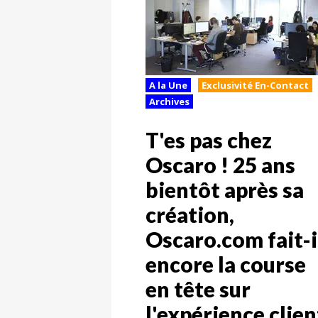
A la Une
Exclusivité En-Contact
Archives
T'es pas chez
Oscaro ! 25 ans
bientôt après sa
création,
Oscaro.com fait-i
encore la course
en tête sur
l'expérience clien