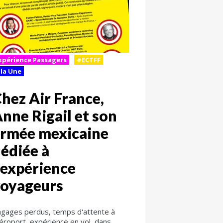
xpérience Passagers
#ECTFF
 la Une
hez Air France,
nne Rigail et son
rmée mexicaine
édiée à
'expérience
voyageurs
gages perdus, temps d'attente à
aéroport, expérience en vol, dans