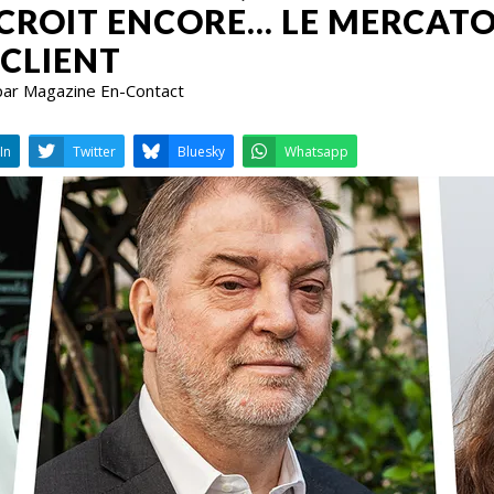
 CROIT ENCORE… LE MERCATO
 CLIENT
par Magazine En-Contact
LinkedIn
Twitter
Bluesky
W