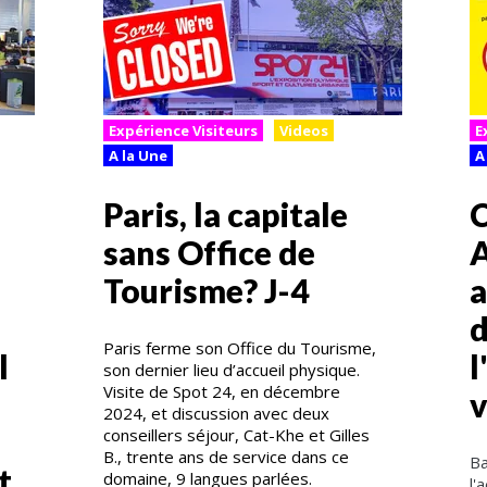
Expérience Visiteurs
Videos
E
A la Une
A
Paris, la capitale
C
sans Office de
A
Tourisme? J-4
a
d
Paris ferme son Office du Tourisme,
l
l
son dernier lieu d’accueil physique.
Visite de Spot 24, en décembre
2024, et discussion avec deux
conseillers séjour, Cat-Khe et Gilles
B., trente ans de service dans ce
Ba
t
domaine, 9 langues parlées.
l'