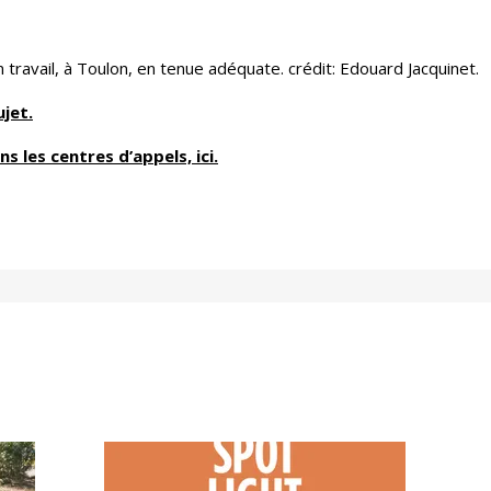
 travail, à Toulon, en tenue adéquate. crédit: Edouard Jacquinet.
ujet.
ans les centres d’appels, ici.