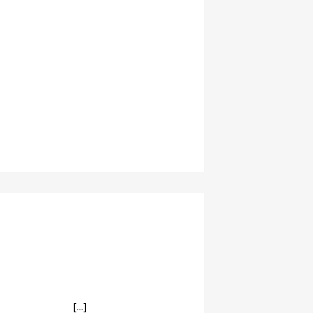
[...]