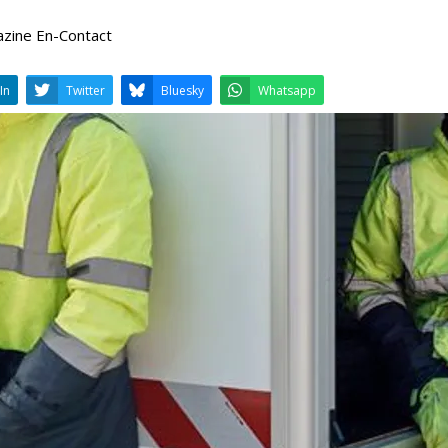
azine En-Contact
LinkedIn
Twitter
Bluesky
W