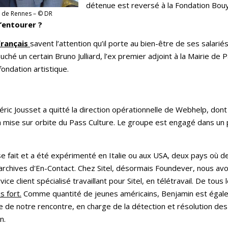
détenue est reversé à la Fondation Bo
on de Rennes – © DR
s’entourer ?
français
savent l’attention qu’il porte au bien-être de ses salariés
ché un certain Bruno Julliard, l’ex premier adjoint à la Mairie d
ondation artistique.
éric Jousset a quitté la direction opérationnelle de Webhelp, dont i
 la mise sur orbite du Pass Culture. Le groupe est engagé dans u
i se fait et a été expérimenté en Italie ou aux USA, deux pays où d
archives d'En-Contact. Chez Sitel, désormais Foundever, nous avo
e client spécialisé travaillant pour Sitel, en télétravail. De tous le
s fort.
Comme quantité de jeunes américains, Benjamin est égale
ue de notre rencontre, en charge de la détection et résolution de
in.