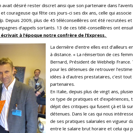
m avait désiré rester discret ainsi que son partenaire dans l’avent
 et courageuse qui fête ces jours-ci ses dix ans, celle qui assoc
lp. Depuis 2009, plus de 45 téléconseillères ont été recrutées et
mpagnes d’appels sortants. 13 de ces télé-conseillères ont ensuite
 écrivait à l’époque notre confrère de l’Express.
La dernière d’entre elles est d’ailleurs e
à distance. « La réinsertion de ces femm
Bernard, Président de Webhelp France. Tr
pour les détenues de retrouver l’estime de
idées à d’autres prestataires, c’est tou
partenaires.
En Italie, depuis plus de vingt ans, plu
ce type de pratiques et d’expériences,
dépit des critiques qui fusent çà et là s
détenues. Dans le cas qui nous intéress
de ses pratiques salariales en vigueur da
entre le salaire brut horaire et celui qu