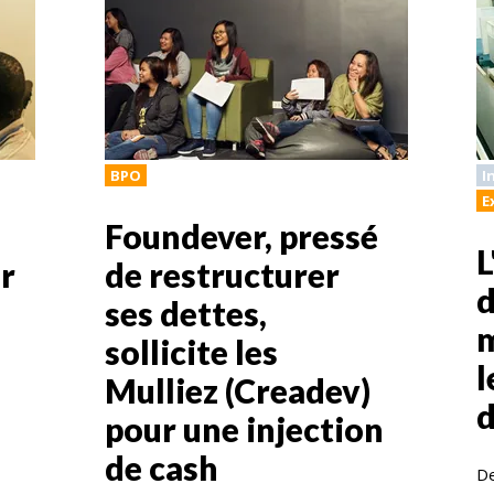
BPO
I
E
Foundever, pressé
L
r
de restructurer
d
ses dettes,
m
sollicite les
l
Mulliez (Creadev)
d
pour une injection
de cash
De