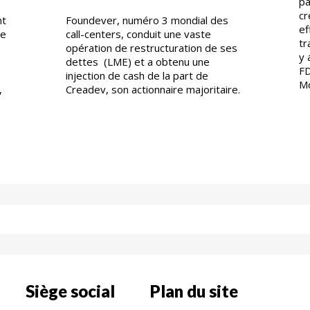
pa
cr
nt
Foundever, numéro 3 mondial des
ef
re
call-centers, conduit une vaste
tr
opération de restructuration de ses
y 
dettes (LME) et a obtenu une
FD
injection de cash de la part de
Mo
,
Creadev, son actionnaire majoritaire.
Siège social
Plan du site