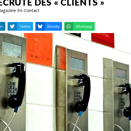
ECRUTE DES « CLIENTS »
 Magazine En-Contact
LinkedIn
Twitter
Bluesky
W