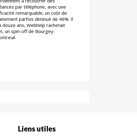
rviennent à recouvrer des
éances par téléphone, avec une
ficacité remarquable, un coût de
aitement parfois diminué de 46%. Il
a douze ans, Webhelp rachetait
I, un spin-off de Bourgey-
ntreuil.
Liens utiles