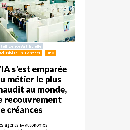
ntelligence Artificielle
xclusivité En-Contact
BPO
'IA s'est emparée
u métier le plus
audit au monde,
e recouvrement
e créances
s agents IA autonomes