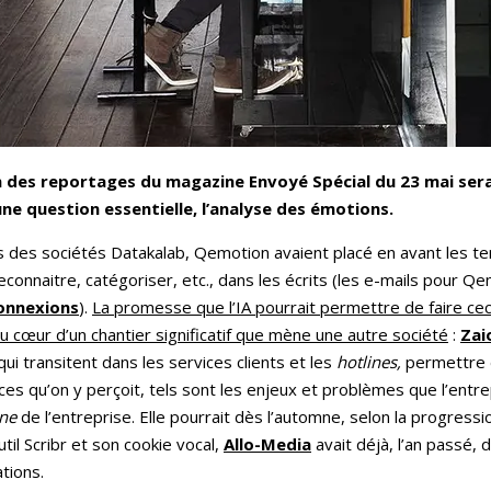
’un des reportages du magazine Envoyé Spécial du 23 mai ser
une question essentielle, l’analyse des émotions.
 des sociétés Datakalab, Qemotion avaient placé en avant les te
connaitre, catégoriser, etc., dans les écrits (les e-mails pour Q
onnexions
).
La promesse que l’IA pourrait permettre de faire ceci
 cœur d’un chantier significatif que mène une autre société
:
Zai
ui transitent dans les services clients et les
hotlines,
permettre d
nces qu’on y perçoit, tels sont les enjeux et problèmes que l’ent
ine
de l’entreprise. Elle pourrait dès l’automne, selon la progress
til Scribr et son cookie vocal,
Allo-Media
avait déjà, l’an passé, 
tions.