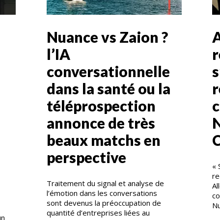
Nuance vs Zaion ?
A
l’IA
r
conversationnelle
s
dans la santé ou la
r
téléprospection
c
annonce de très
beaux matchs en
perspective
« 
re
Traitement du signal et analyse de
Al
l’émotion dans les conversations
co
sont devenus la préoccupation de
Nu
quantité d’entreprises liées au
un