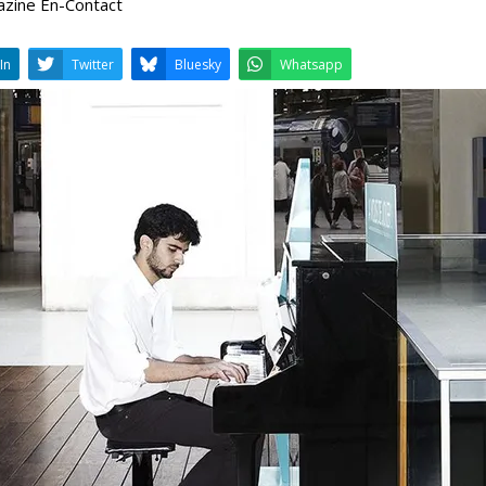
azine En-Contact
LinkedIn
Twitter
Bluesky
W