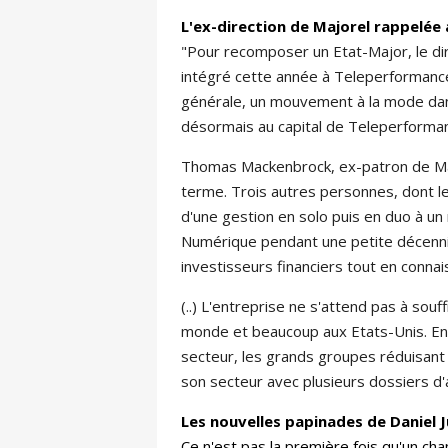
L'ex-direction de Majorel rappelé
"Pour recomposer un Etat-Major, le dir
intégré cette année à Teleperformance. 
générale, un mouvement à la mode dans
désormais au capital de Teleperforman
Thomas Mackenbrock, ex-patron de Major
terme. Trois autres personnes, dont le
d'une gestion en solo puis en duo à un 
Numérique pendant une petite décenni
investisseurs financiers tout en connais
(..) L'entreprise ne s'attend pas à sou
monde et beaucoup aux Etats-Unis. En 
secteur, les grands groupes réduisant p
son secteur avec plusieurs dossiers d'a
Les nouvelles papinades de Daniel J
Ce n'est pas la première fois qu'un c