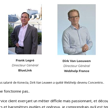
lus salarié de Konecta, Dirk Van Leuwen a quitté Webhelp devenu Concentrix..
ne fonctionne pas..
ervice client exerçant un métier difficile mais passionnant, et d
urs et baromètres inutiles et onéreux, je comprendrais qu'il est 