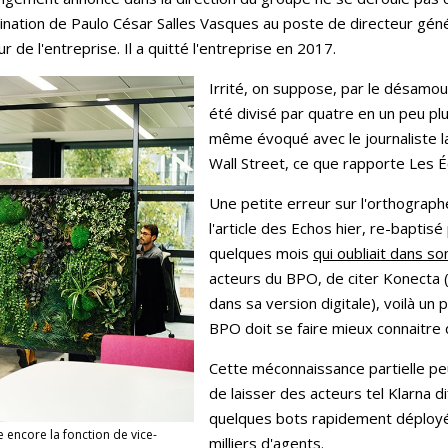
ation de Paulo César Salles Vasques au poste de directeur généra
de l'entreprise. Il a quitté l'entreprise en 2017.
Irrité, on suppose, par le désamou
été divisé par quatre en un peu plu
même évoqué avec le journaliste la 
Wall Street, ce que rapporte Les 
Une petite erreur sur l'orthograp
l'article des Echos hier, re-baptis
quelques mois
qui oubliait dans s
acteurs du BPO, de citer Konecta (e
dans sa version digitale), voilà un p
BPO doit se faire mieux connaitre
Cette méconnaissance partielle pe
de laisser des acteurs tel Klarna d
quelques bots rapidement déploy
 encore la fonction de vice-
milliers d'agents.