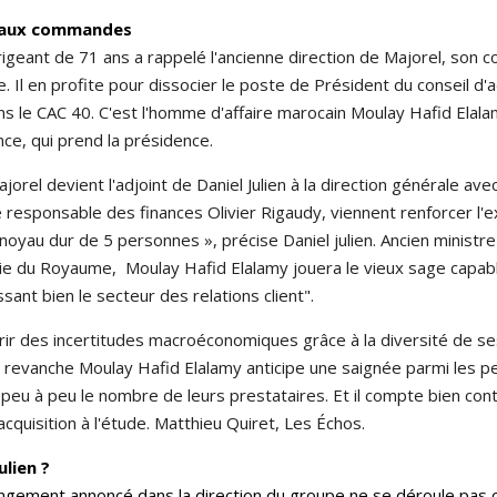
e aux commandes
igeant de 71 ans a rappelé l'ancienne direction de Majorel, son co
Il en profite pour dissocier le poste de Président du conseil d'ad
 le CAC 40. C'est l'homme d'affaire marocain Moulay Hafid Elalam
ce, qui prend la présidence.
el devient l'adjoint de Daniel Julien à la direction générale ave
 responsable des finances Olivier Rigaudy, viennent renforcer l'
noyau dur de 5 personnes », précise Daniel julien. Ancien ministr
e du Royaume, Moulay Hafid Elalamy jouera le vieux sage capabl
sant bien le secteur des relations client".
ffrir des incertitudes macroéconomiques grâce à la diversité de se
revanche Moulay Hafid Elalamy anticipe une saignée parmi les pe
eu à peu le nombre de leurs prestataires. Et il compte bien conti
cquisition à l'étude. Matthieu Quiret, Les Échos.
ulien ?
hangement annoncé dans la direction du groupe ne se déroule pa