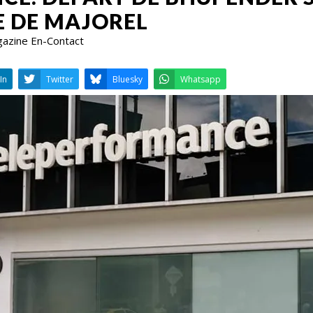
E DE MAJOREL
gazine En-Contact
LinkedIn
Twitter
Bluesky
W