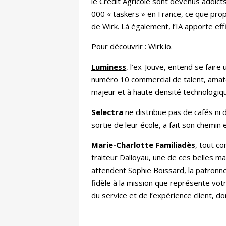
le Crédit Agricole sont devenus addic
000 « taskers » en France, ce que propo
de Wirk. Là également, l’IA apporte effic
Pour découvrir :
Wirk.io
.
Luminess
, l’ex-Jouve, entend se fair
numéro 10 commercial de talent, amateu
majeur et à haute densité technologique.
Selectra
ne distribue pas de cafés ni 
sortie de leur école, a fait son chemin
Marie-Charlotte Familiadès
, tout 
traiteur Dalloyau
, une de ces belles ma
attendent Sophie Boissard, la patronne 
fidèle à la mission que représente vo
du service et de l’expérience client, d