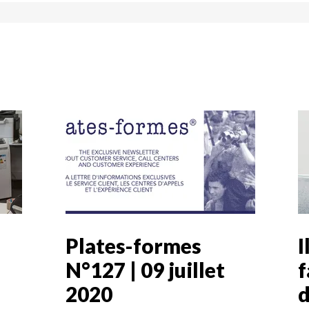
Plates-formes
I
N°127 | 09 juillet
f
2020
d