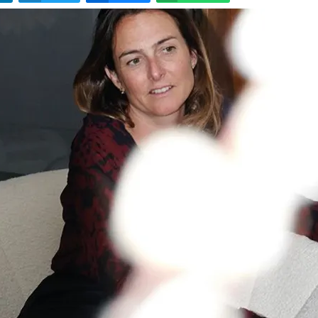
LinkedIn
Twitter
Bluesky
W