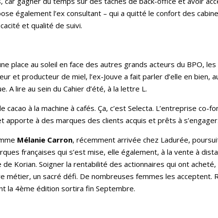
ts, car gagner du temps sur des tâches de back-office et avoir a
se également l’ex consultant – qui a quitté le confort des cabine
acité et qualité de suivi.
e une place au soleil en face des autres grands acteurs du BPO, 
r et producteur de miel, l’ex-Jouve a fait parler d’elle en bien,
 A lire au sein du Cahier d’été, à la lettre L.
de cacao à la machine à cafés. Ça, c’est Selecta. L’entreprise co-
 et apporte à des marques des clients acquis et prêts à s’engager. 
comme
Mélanie Carron
, récemment arrivée chez Ladurée, poursuit
rques françaises qui s’est mise, elle également, à la vente à dist
de Korian. Soigner la rentabilité des actionnaires qui ont acheté
tre métier, un sacré défi. De nombreuses femmes les acceptent. R
ont la 4ème édition sortira fin Septembre.