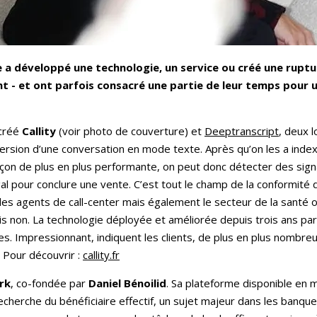
a développé une technologie, un service ou créé une ruptur
nt - et ont parfois consacré une partie de leur temps pour 
créé
Callity
(voir photo de couverture) et
Deeptranscript
, deux l
nversion d’une conversation en mode texte. Après qu’on les a index
façon de plus en plus performante, on peut donc détecter des sig
gal pour conclure une vente. C’est tout le champ de la conformité
s agents de call-center mais également le secteur de la santé 
 non. La technologie déployée et améliorée depuis trois ans par 
s. Impressionnant, indiquent les clients, de plus en plus nombreux
. Pour découvrir :
callity.fr
rk
, co-fondée par
Daniel Bénoilid
. Sa plateforme disponible en
echerche du bénéficiaire effectif, un sujet majeur dans les banq