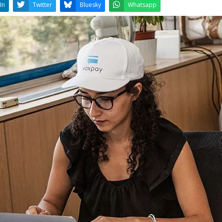
LinkedIn
Twitter
Bluesky
W