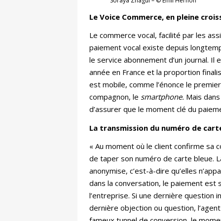
Soraya Znagui – © Emil Hernon
Le Voice Commerce, en pleine crois
Le commerce vocal, facilité par les ass
paiement vocal existe depuis longtemp
le service abonnement d’un journal. Il 
année en France et la proportion finali
est mobile, comme l’énonce le premie
compagnon, le
smartphone.
Mais dans 
d’assurer que le moment clé du paiemen
La transmission du numéro de carte
« Au moment où le client confirme sa 
de taper son numéro de carte bleue. 
anonymise, c’est-à-dire qu’elles n’appara
dans la conversation, le paiement est 
l’entreprise. Si une dernière question i
dernière objection ou question, l’agent
fameux tunnel de conversion, le momen