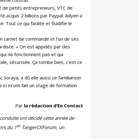
ité de petits entrepreneurs, VTC de
é acquis 2 billions par Paypal. Adyen a
Tout ce qui facilite et fluidifie le
n carnet de commande et l’un de ses
dardiste. « On est appelés par des
ui ne fonctionnent pas et qui
le, sécurisée. Ça tombe bien, c’est ce
.
v,
Soraya, a dû elle aussi se familiariser
s
ici m’ont fait un stage de formation
Par
la rédaction d’En Contact
 conduite ont décidé cette année de
er
sors du 1
TangerCXForum, un