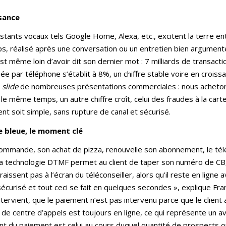
sance
istants vocaux tels Google Home, Alexa, etc., excitent la terre ent
s, réalisé après une conversation ou un entretien bien argument
est même loin d’avoir dit son dernier mot : 7 milliards de transact
sée par téléphone s’établit à 8%, un chiffre stable voire en crois
r
slide
de nombreuses présentations commerciales : nous acheton
le même temps, un autre chiffre croît, celui des fraudes à la cart
t soit simple, sans rupture de canal et sécurisé.
 bleue, le moment clé
commande, son achat de pizza, renouvelle son abonnement, le télé
La technologie DTMF permet au client de taper son numéro de CB
issent pas à l’écran du téléconseiller, alors qu’il reste en ligne av
sécurisé et tout ceci se fait en quelques secondes », explique Fr
ntervient, que le paiement n’est pas intervenu parce que le client 
 de centre d’appels est toujours en ligne, ce qui représente un av
t du paiement est celui au cours duquel quantité de prospects ou