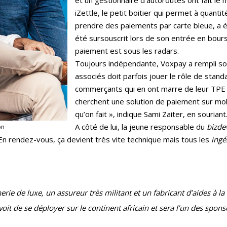
iZettle, le petit boitier qui permet à quant
prendre des paiements par carte bleue, a ét
été sursouscrit lors de son entrée en bourse. 
paiement est sous les radars.
Toujours indépendante, Voxpay a rempli so
associés doit parfois jouer le rôle de stan
commerçants qui en ont marre de leur TPE q
cherchent une solution de paiement sur mobi
qu’on fait », indique Sami Zaiter, en souriant
A côté de lui, la jeune responsable du
bizde
on
« En rendez-vous, ça devient très vite technique mais tous les
ingé
e de luxe, un assureur très militant et un fabricant d’aides à la
oit de se déployer sur le continent africain et sera l’un des spon