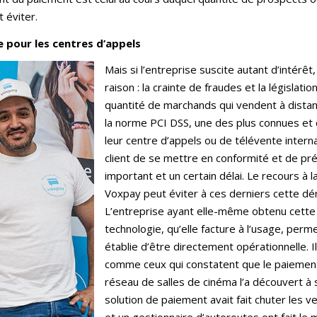
 éviter.
e pour les centres d’appels
Mais si l’entreprise suscite autant d’intérê
raison : la crainte de fraudes et la législat
quantité de marchands qui vendent à distan
la norme PCI DSS, une des plus connues et c
leur centre d’appels ou de télévente interna
client de se mettre en conformité et de pré
important et un certain délai. Le recours à 
Voxpay peut éviter à ces derniers cette d
L’entreprise ayant elle-même obtenu cette c
technologie, qu’elle facture à l’usage, perm
établie d’être directement opérationnelle. 
comme ceux qui constatent que le paiement 
réseau de salles de cinéma l’a découvert à
solution de paiement avait fait chuter les v
et un gestionnaire d’autoroutes ont fait le