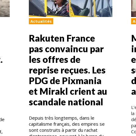
Actualités
A
Rakuten France
pas convaincu par
i
.
les offres de
e
reprise reçues. Les
s
PDG de Pixmania
d
et Mirakl crient au
a
scandale national
L'
la
Depuis très longtemps, dans le
nde
dé
capitalisme français, des empires se
pa
sont construits à partir du rachat
t,
Co
d’entreprises, souvent à la barre du