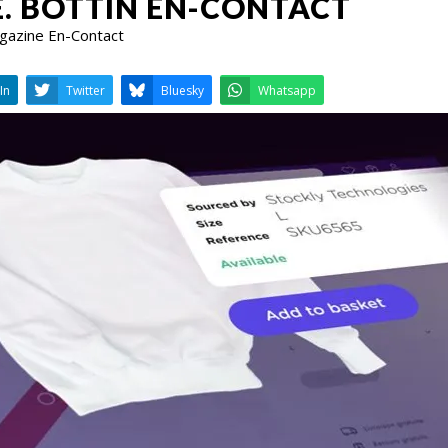
E. BOTTIN EN-CONTACT
agazine En-Contact
LinkedIn
Twitter
Bluesky
W