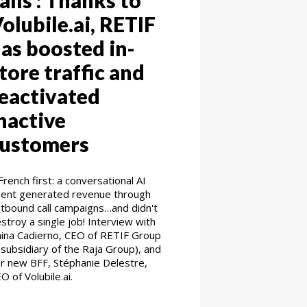
olubile.ai, RETIF
as boosted in-
tore traffic and
eactivated
nactive
customers
French first: a conversational AI
ent generated revenue through
tbound call campaigns…and didn't
stroy a single job! Interview with
ina Cadierno, CEO of RETIF Group
 subsidiary of the Raja Group), and
r new BFF, Stéphanie Delestre,
O of Volubile.ai.