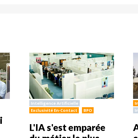
Intelligence Artificielle
I
Exclusivité En-Contact
BPO
I
i
L'IA s'est emparée
du métier le plus
c