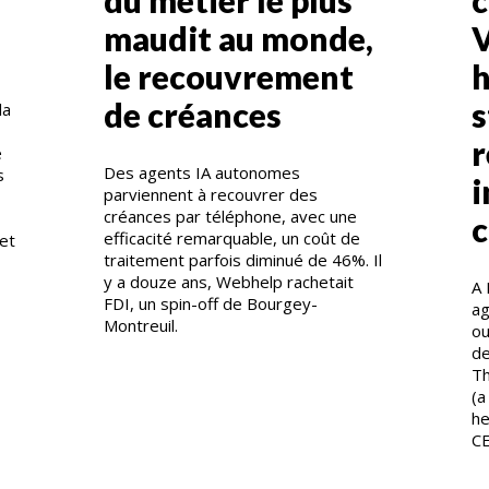
maudit au monde,
V
le recouvrement
h
de créances
s
la
r
e
Des agents IA autonomes
s
i
parviennent à recouvrer des
créances par téléphone, avec une
efficacité remarquable, un coût de
 et
traitement parfois diminué de 46%. Il
y a douze ans, Webhelp rachetait
A 
FDI, un spin-off de Bourgey-
ag
Montreuil.
ou
de
Th
(a
he
CE