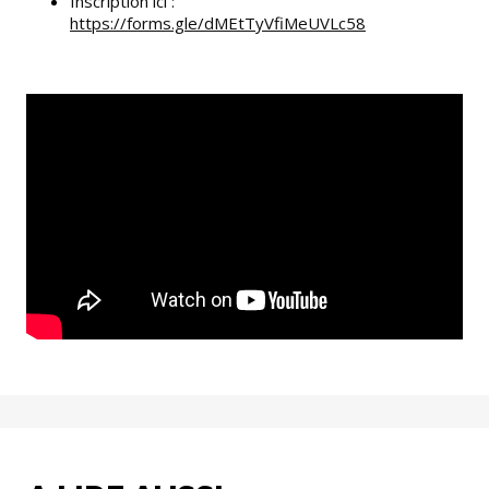
Inscription ici :
https://forms.gle/dMEtTyVfiMeUVLc58