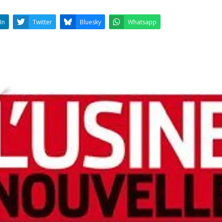
LinkedIn
Twitter
Bluesky
W