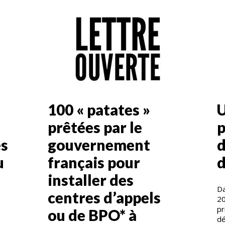
100 « patates »
U
prêtées par le
p
es
gouvernement
d
u
français pour
d
installer des
Da
centres d’appels
20
pr
ou de BPO* à
dé