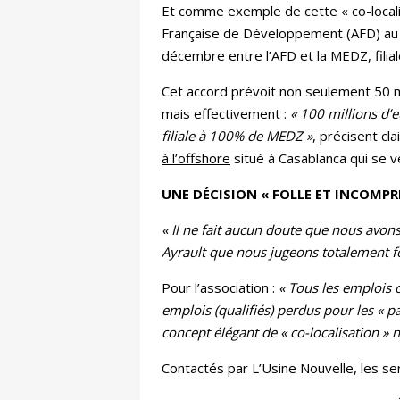
Et comme exemple de cette « co-localis
Française de Développement (AFD) au sec
décembre entre l’AFD et la MEDZ, filia
Cet accord prévoit non seulement 50 mi
mais effectivement :
« 100 millions d’
filiale à 100% de MEDZ »
, précisent cl
à l’offshore
situé à Casablanca qui se ve
UNE DÉCISION « FOLLE ET INCOMPR
« Il ne fait aucun doute que nous avo
Ayrault que nous jugeons totalement f
Pour l’association :
« Tous les emplois o
emplois (qualifiés) perdus pour les « 
concept élégant de « co-localisation » 
Contactés par L’Usine Nouvelle, les ser