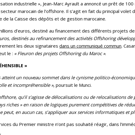
ation industrielle », Jean-Marc Ayrault a annoncé un prêt de 100 
teur marocain de l’offshore. Il s’agit en fait du principal volet 
le de la Caisse des dépôts et de gestion marocaine.
llions d’euros, destiné au financement des différents projets d
euros, destinés au refinancement des activités Offshoring dévelop
airement les deux signataires
dans un communiqué commun
. Cas
ut le :
« Fleuron des projets Offshoring du Maroc »
.
ÉHENSIBLE »
ns atteint un nouveau sommet dans le cynisme politico-économiq
olle et incompréhensible »
, poursuit le Munci.
ffshore, qu’il s’agisse de délocalisations ou de relocalisations de
pays riches » en raison de logiques purement compétitives de rédu
ne peut, en aucun cas, s’appliquer aux services informatiques et pl
vices du Premier ministre n’ont pas souhaité réagir, dans l’immédi