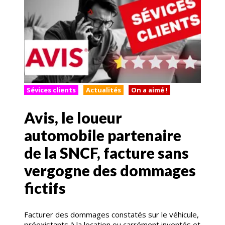
Sévices clients
Actualités
On a aimé !
Avis, le loueur
automobile partenaire
de la SNCF, facture sans
vergogne des dommages
fictifs
Facturer des dommages constatés sur le véhicule,
préexistants à la location ou carrément inventés et