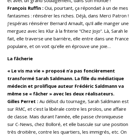
et avec un grand soulagement, dans son monde !
François Ruffin :
Oui, pourtant, ça répondait à un de mes
fantasmes : réinsérer les riches. Déjà, dans Merci Patron !
j’espérais réinsérer Bernard Arnault, qu’il aille manger une
merguez avec les Klur à la friterie “Chez Jojo“. Là, Sarah le
fait, elle traverse une barrière, elle entre dans une France
populaire, et on voit qu’elle en éprouve une joie…
La fâcherie
« Le vis ma vie » proposé n’a pas foncièrement
transformé Sarah Saldmann. La fille du médiatique
médecin et prolifique auteur Frédéric Saldmann va
même se « fâcher » avec les deux réalisateurs.
Gilles Perret :
Au début du tournage, Sarah Saldmann est
sur RMC, et c’est la libérale contre les prolos, une affaire
de classe. Mais durant l’année, elle passe chroniqueuse
sur C-News, chez Bolloré, et elle bascule sur une position
très droitière, contre les quartiers, les immigrés, etc. On