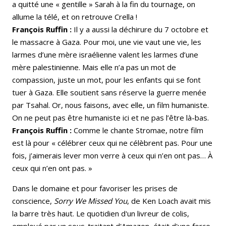
a quitté une « gentille » Sarah à la fin du tournage, on
allume la télé, et on retrouve Crella !
François Ruffin :
Il y a aussi la déchirure du 7 octobre et
le massacre à Gaza. Pour moi, une vie vaut une vie, les
larmes d’une mère israélienne valent les larmes d’une
mère palestinienne. Mais elle n’a pas un mot de
compassion, juste un mot, pour les enfants qui se font
tuer à Gaza. Elle soutient sans réserve la guerre menée
par Tsahal. Or, nous faisons, avec elle, un film humaniste.
On ne peut pas être humaniste ici et ne pas l’être là-bas.
François Ruffin :
Comme le chante Stromae, notre film
est là pour « célébrer ceux qui ne célèbrent pas. Pour une
fois, j’aimerais lever mon verre à ceux qui n’en ont pas… À
ceux qui n’en ont pas. »
Dans le domaine et pour favoriser les prises de
conscience,
Sorry We Missed You
, de Ken Loach avait mis
la barre très haut. Le quotidien d'un livreur de colis,
employé par un sous-traitant d'Amazon, était d'une force