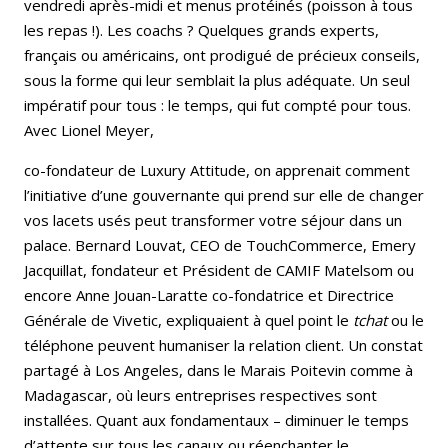
vendredi après-midi et menus protéinés (poisson à tous
les repas !). Les coachs ? Quelques grands experts,
français ou américains, ont prodigué de précieux conseils,
sous la forme qui leur semblait la plus adéquate. Un seul
impératif pour tous : le temps, qui fut compté pour tous.
Avec Lionel Meyer,
co-fondateur de Luxury Attitude, on apprenait comment
l’initiative d’une gouvernante qui prend sur elle de changer
vos lacets usés peut transformer votre séjour dans un
palace. Bernard Louvat, CEO de TouchCommerce, Emery
Jacquillat, fondateur et Président de CAMIF Matelsom ou
encore Anne Jouan-Laratte co-fondatrice et Directrice
Générale de Vivetic, expliquaient à quel point le
tchat
ou le
téléphone peuvent humaniser la relation client. Un constat
partagé à Los Angeles, dans le Marais Poitevin comme à
Madagascar, où leurs entreprises respectives sont
installées. Quant aux fondamentaux – diminuer le temps
d’attente sur tous les canaux ou réenchanter le