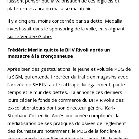
laissent penser que la valorisation de ces logiciels et
plateformes aura du mal à se maintenir.
Il y a cinq ans, moins concernée par sa dette, Medallia
investissait dans le sponsoring de la voile,
en s'alignant
sur le Vendée Globe.
Frédéric Merlin quitte le BHV Rivoli après un
massacre à la tronçonneuse
Après bien des gesticulations, le jeune et volubile PDG de
la SGM, qui entendait récréer du trafic en magasins avec
l’arrivée de SHEIN, a été rattrapé, lui également, par le
temps et le mur des dettes. Il a annoncé ces derniers
jours céder le fonds de commerce du BHV Rivoli à des
ex-collaborateurs dont son directeur général Karl-
Stephane Cottendin. Après une année compliquée, la
médiatisation de ses pratiques dolosives de règlement
des fournisseurs notamment, le PDG de la foncière a
surtout perdu la confiance de ses bailleurs, NJJ, la holding