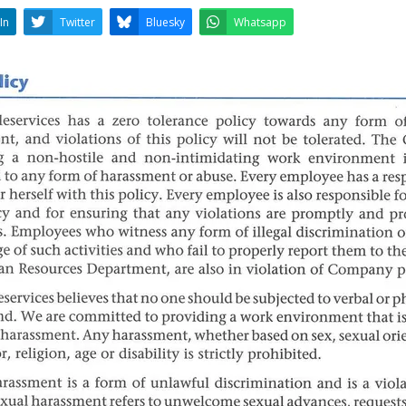
LinkedIn
Twitter
Bluesky
W