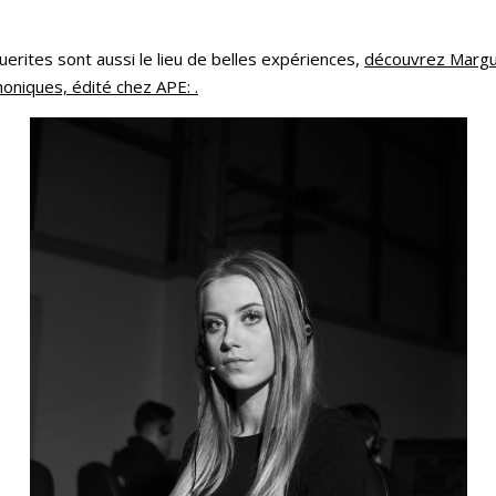
guerites sont aussi le lieu de belles expériences,
découvrez Margu
honiques, édité chez APE:
.