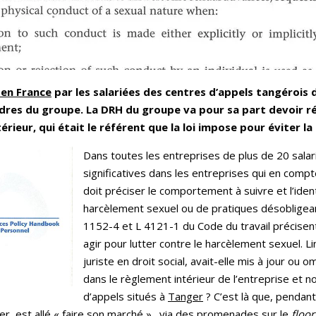
 en France
par les salariées des centres d’appels tangérois
dres du groupe. La DRH du groupe va pour sa part devoir r
térieur, qui était le référent que la loi impose pour éviter 
Dans toutes les entreprises de plus de 20 salari
significatives dans les entreprises qui en compt
doit préciser le comportement à suivre et l’ident
harcèlement sexuel ou de pratiques désobligean
1152-4 et L 4121-1 du Code du travail précisent 
agir pour lutter contre le harcèlement sexuel. Li
juriste en droit social, avait-elle mis à jour ou 
dans le règlement intérieur de l’entreprise et
d’appels situés à
Tanger
? C’est là que, pendan
er
, est allé « faire son marché »., via des promenades sur le
floor