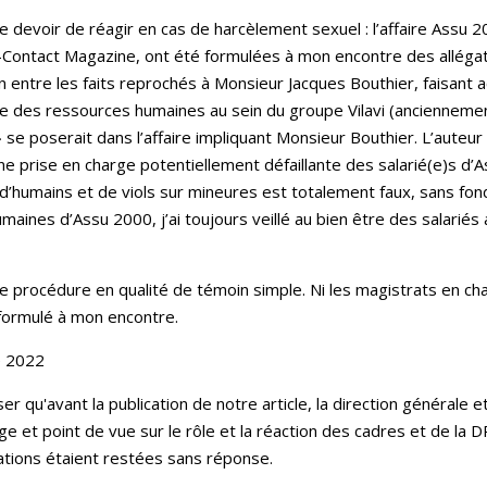
 le devoir de réagir en cas de harcèlement sexuel : l’affaire Assu 
n-Contact Magazine, ont été formulées à mon encontre des alléga
ien entre les faits reprochés à Monsieur Jacques Bouthier, faisant 
rice des ressources humaines au sein du groupe Vilavi (anciennemen
 » se poserait dans l’affaire impliquant Monsieur Bouthier. L’auteu
ne prise en charge potentiellement défaillante des salarié(e)s d’
e d’humains et de viols sur mineures est totalement faux, sans f
umaines d’Assu 2000, j’ai toujours veillé au bien être des salarié
te procédure en qualité de témoin simple. Ni les magistrats en ch
formulé à mon encontre.
e 2022
r qu'avant la publication de notre article, la direction générale et 
rage et point de vue sur le rôle et la réaction des cadres et de l
tations étaient restées sans réponse.