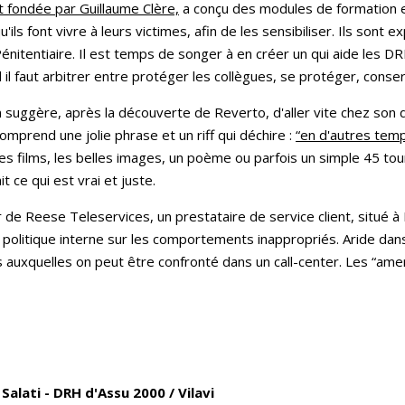
 fondée par Guillaume Clère,
a conçu des modules de formation e
'ils font vivre à leurs victimes, afin de les sensibiliser. Ils sont
Pénitentiaire. Il est temps de songer à en créer un qui aide les D
il faut arbitrer entre protéger les collègues, se protéger, conse
 suggère, après la découverte de Reverto, d'aller vite chez son d
omprend une jolie phrase et un riff qui déchire :
“en d'autres temp
Les films, les belles images, un poème ou parfois un simple 45 tou
t ce qui est vrai et juste.
ur de Reese Teleservices, un prestataire de service client, situé à
a politique interne sur les comportements inappropriés. Aride dan
ns auxquelles on peut être confronté dans un call-center. Les “ame
alati - DRH d'Assu 2000 / Vilavi