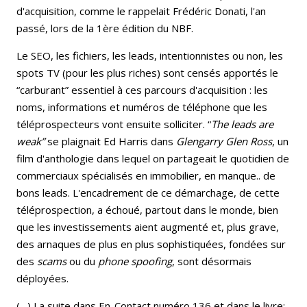
d'acquisition, comme le rappelait Frédéric Donati, l'an
passé, lors de la 1ère édition du NBF.
Le SEO, les fichiers, les leads, intentionnistes ou non, les
spots TV (pour les plus riches) sont censés apportés le
“carburant” essentiel à ces parcours d'acquisition : les
noms, informations et numéros de téléphone que les
téléprospecteurs vont ensuite solliciter. “
The leads are
weak”
se plaignait Ed Harris dans
Glengarry Glen Ross
, un
film d'anthologie dans lequel on partageait le quotidien de
commerciaux spécialisés en immobilier, en manque.. de
bons leads. L'encadrement de ce démarchage, de cette
téléprospection, a échoué, partout dans le monde, bien
que les investissements aient augmenté et, plus grave,
des arnaques de plus en plus sophistiquées, fondées sur
des
scams
ou du
phone spoofing
, sont désormais
déployées.
(…) La suite dans En-Contact numéro 136 et dans le livre: