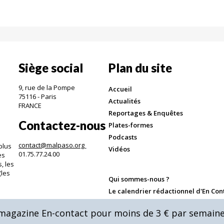
Siège social
Plan du site
9, rue de la Pompe
Accueil
75116 - Paris
Actualités
FRANCE
Reportages & Enquêtes
Contactez-nous
Plates-formes
Podcasts
contact@malpaso.org
plus
Vidéos
01.75.77.24.00
es
, les
(les
Qui sommes-nous ?
.
Le calendrier rédactionnel d'En Con
Annoncer dans En-Contact
u magazine En-contact pour moins de 3 € par semaine
Mentions légales & CGV