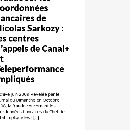
coordonnées
ancaires de
icolas Sarkozy :
es centres
’appels de Canal+
t
Teleperformance
mpliqués
chive juin 2009 Révélée par le
urnal du Dimanche en Octobre
08, la fraude concernant les
ordonnées bancaires du Chef de
Etat implique les c[...]