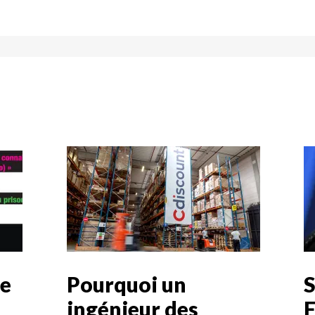
e
Pourquoi un
S
ingénieur des
F