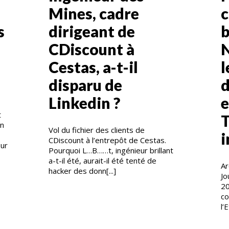
Mines, cadre
s
dirigeant de
b
CDiscount à
N
Cestas, a-t-il
l
disparu de
d
Linkedin ?
e
t
on
Vol du fichier des clients de
i
CDiscount à l’entrepôt de Cestas.
sur
Pourquoi L…B……t, ingénieur brillant
a-t-il été, aurait-il été tenté de
Ar
hacker des donn[...]
Jo
20
co
l’