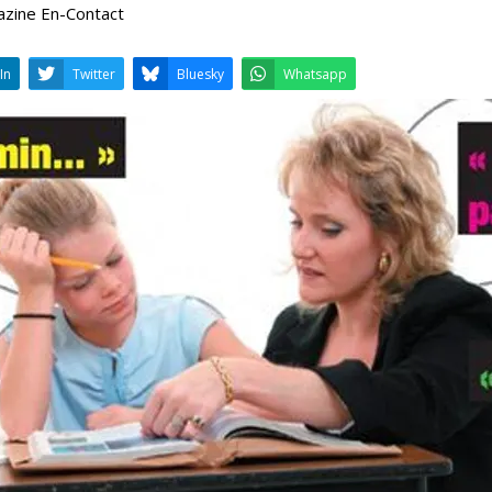
azine En-Contact
LinkedIn
Twitter
Bluesky
W