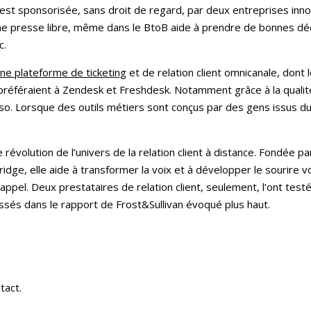
est sponsorisée, sans droit de regard, par deux entreprises inno
une presse libre, même dans le BtoB aide à prendre de bonnes dé
c.
une plateforme de ticketing
et de relation client omnicanale, dont 
la préféraient à Zendesk et Freshdesk. Notamment grâce à la qual
so. Lorsque des outils métiers sont conçus par des gens issus du 
 révolution de l’univers de la relation client à distance. Fondée 
ge, elle aide à transformer la voix et à développer le sourire vo
appel. Deux prestataires de relation client, seulement, l’ont tes
ssés dans le rapport de Frost&Sullivan évoqué plus haut.
tact.