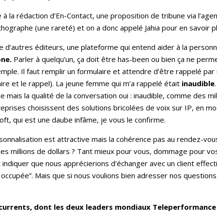
la rédaction d’En-Contact, une proposition de tribune via l’agenc
rthographe (une rareté) et on a donc appelé Jahia pour en savoir pl
e d’autres éditeurs, une plateforme qui entend aider à la personn
one.
Parler à quelqu'un, ça doit être has-been ou bien ça ne perm
ple. Il faut remplir un formulaire et attendre d’être rappelé par u
ire et le rappel). La jeune femme qui m’a rappelé était
inaudible
e mais la qualité de la conversation oui : inaudible, comme des mi
reprises choisissent des solutions bricolées de voix sur IP, en mo
ft, qui est une daube infâme, je vous le confirme.
personnalisation est attractive mais la cohérence pas au rendez-
des millions de dollars ? Tant mieux pour vous, dommage pour vos
indiquer que nous apprécierions d’échanger avec un client effectif 
s occupée”. Mais que si nous voulions bien adresser nos questions
urrents, dont les deux leaders mondiaux Teleperformance et 