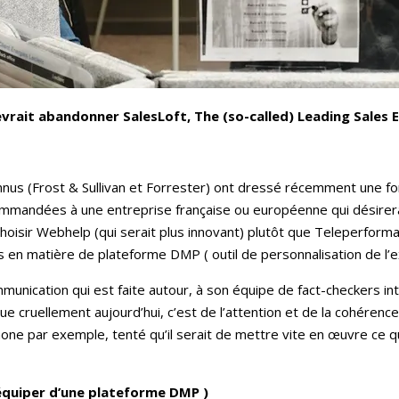
devrait abandonner SalesLoft, The (so-called) Leading Sale
nnus (Frost & Sullivan et Forrester) ont dressé récemment une 
mmandées à une entreprise française ou européenne qui désirerait
a choisir Webhelp (qui serait plus innovant) plutôt que Teleperfo
s en matière de plateforme DMP ( outil de personnalisation de l’ex
ommunication qui est faite autour, à son équipe de fact-checkers in
e cruellement aujourd’hui, c’est de l’attention et de la cohérence
one par exemple, tenté qu’il serait de mettre vite en œuvre ce qu’
s’équiper d’une plateforme DMP )