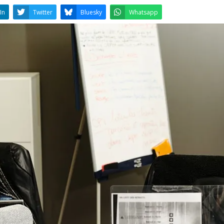
LinkedIn
Twitter
Bluesky
W